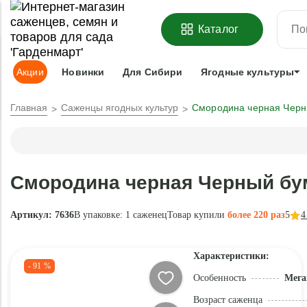
ОФОРМИТЬ
ПРЕДЗАКАЗ
=
З
Каталог
Адрес доставки:
Москва
Доставка и оплата
Гарантии
Под
Акции
Новинки
Для Сибири
Ягодные культуры
Главная
Саженцы ягодных культур
Смородина черная Черн
Смородина черная Черный бу
Артикул: 7636
В упаковке:
1 саженец
Товар купили
более 220 раз
5
4
Характеристики:
- 91 %
Особенность
Мега
Возраст саженца