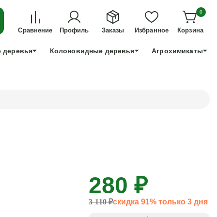
ДЛЯ ТЕХ, КТО УСПЕЕТ!
0
+7 991 898 83 30
Сравнение
Профиль
Заказы
Избранное
Корзина
 деревья
Колоновидные деревья
Агрохимикаты
280 ₽
3 110 ₽
скидка 91% только 3 дня