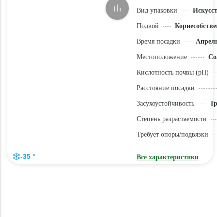
Вид упаковки
Искусс
Подвой
Корнесобстве
Время посадки
Апрель
Местоположение
Со
Кислотность почвы (pH)
Расстояние посадки
Засухоустойчивость
Тр
Степень разрастаемости
Требует опоры/подвязки
-35 °
Все характеристики