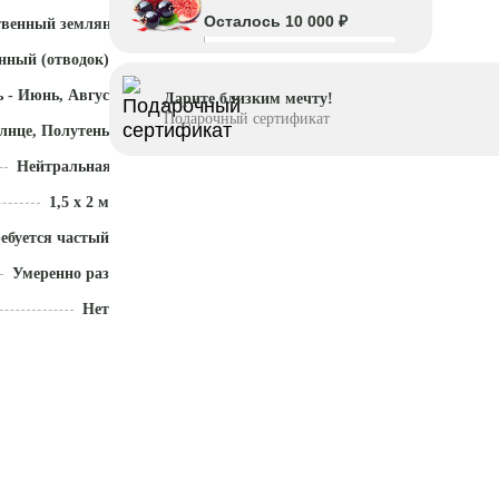
Осталось 10 000 ₽
твенный земляной ком
нный (отводок)
 - Июнь, Август - Октябрь
Дарите близким мечту!
Подарочный сертификат
лнце, Полутень
Нейтральная (5,5 - 7)
1,5 x 2 м
ебуется частый полив
Умеренно разрастается
Нет