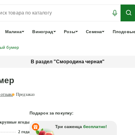
АБРОНИРОВАТЬ
ЛУЧШЕЕ
арочный сертификат
О нас
Еще
Малина
Виноград
Розы
Семена
Плодовые
ый бумер
В раздел "Смородина черная"
мер
отзыва
Предзаказ
Подарок за покупку:
крупные ягоды
Три саженца
бесплатно!
2 года