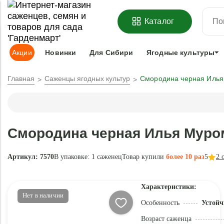
ОФОРМИТЬ
ПРЕДЗАКАЗ
=
З
Каталог
Адрес доставки:
Москва
Доставка и оплата
Гарантии
Под
Акции
Новинки
Для Сибири
Ягодные культуры
Главная
Саженцы ягодных культур
Смородина черная Иль
Смородина черная Илья Муро
Артикул: 7570
В упаковке:
1 саженец
Товар купили
более 10 раз
5
2
о
Характеристики:
Нет в наличии
Особенность
Устойч
Возраст саженца