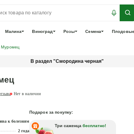
АБРОНИРОВАТЬ
ЛУЧШЕЕ
арочный сертификат
О нас
Еще
Малина
Виноград
Розы
Семена
Плодовые
я Муромец
В раздел "Смородина черная"
мец
тзыва
Нет в наличии
Подарок за покупку:
ива к болезням
Три саженца
бесплатно!
2 года