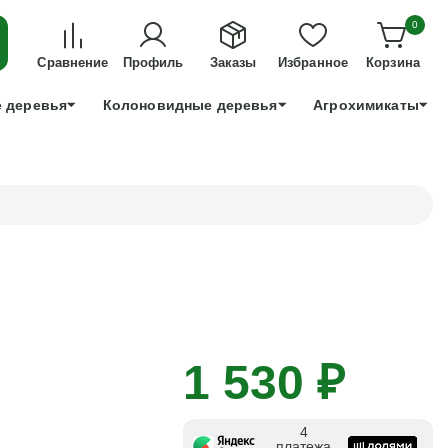
ДЛЯ ТЕХ, КТО УСПЕЕТ!
0
+7 991 898 83 30
Сравнение
Профиль
Заказы
Избранное
Корзина
 деревья
Колоновидные деревья
Агрохимикаты
1 530 ₽
4
платежа