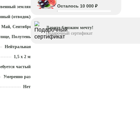
Осталось 10 000 ₽
твенный земляной ком
нный (отводок)
 Май, Сентябрь - Ноябрь
Дарите близким мечту!
Подарочный сертификат
лнце, Полутень
Нейтральная (5,5 - 7)
1,5 x 2 м
ебуется частый полив
Умеренно разрастается
Нет