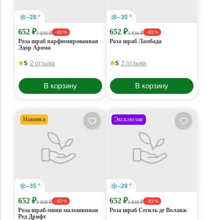
–28 °
–30 °
652 ₽
652 ₽
- 83 %
- 83 %
3 830 ₽
3 830 ₽
Роза шраб парфюмированная
Роза шраб Ламбада
Эдор Арома
5
2 отзыва
5
2 отзыва
В корзину
В корзину
Новинка
Эксклюзив
–35 °
–28 °
652 ₽
652 ₽
- 83 %
- 83 %
3 830 ₽
3 830 ₽
Роза шраб-мини малошипная
Роза шраб Сесиль де Воланж
Ред Дрифт