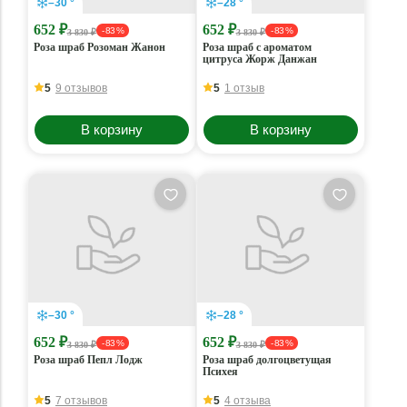
–30 °
–28 °
652 ₽
652 ₽
- 83 %
- 83 %
3 830 ₽
3 830 ₽
Роза шраб Розоман Жанон
Роза шраб с ароматом
цитруса Жорж Данжан
5
9 отзывов
5
1 отзыв
В корзину
В корзину
–30 °
–28 °
652 ₽
652 ₽
- 83 %
- 83 %
3 830 ₽
3 830 ₽
Роза шраб Пепл Лодж
Роза шраб долгоцветущая
Психея
5
7 отзывов
5
4 отзыва