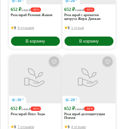
–30 °
–28 °
652 ₽
652 ₽
- 83 %
- 83 %
3 830 ₽
3 830 ₽
Роза шраб Розоман Жанон
Роза шраб с ароматом
цитруса Жорж Данжан
5
9 отзывов
5
1 отзыв
В корзину
В корзину
–30 °
–28 °
652 ₽
652 ₽
- 83 %
- 83 %
3 830 ₽
3 830 ₽
Роза шраб Пепл Лодж
Роза шраб долгоцветущая
Психея
5
7 отзывов
5
4 отзыва