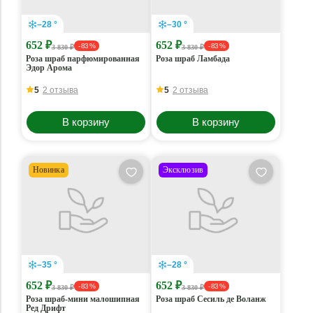
–28 °
–30 °
652 ₽
652 ₽
- 83 %
- 83 %
3 830 ₽
3 830 ₽
Роза шраб парфюмированная
Роза шраб Ламбада
Эдор Арома
5
2 отзыва
5
2 отзыва
В корзину
В корзину
Новинка
Эксклюзив
–35 °
–28 °
652 ₽
652 ₽
- 83 %
- 83 %
3 830 ₽
3 830 ₽
Роза шраб-мини малошипная
Роза шраб Сесиль де Воланж
Ред Дрифт