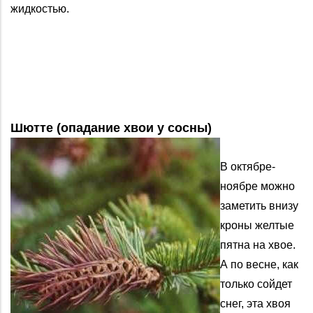
жидкостью.
Шютте (опадание хвои у сосны)
В октябре-
ноябре можно
заметить внизу
кроны желтые
пятна на хвое.
А по весне, как
только сойдет
снег, эта хвоя