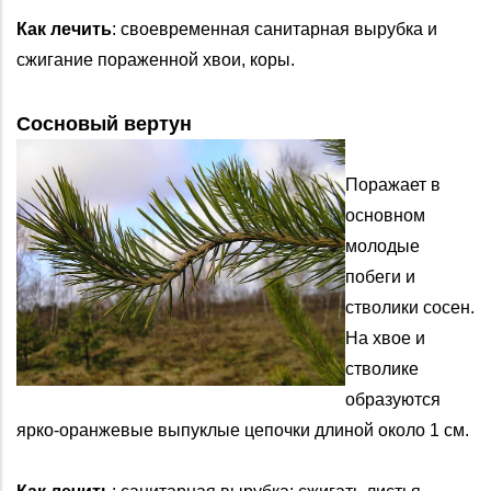
Как лечить
: своевременная санитарная вырубка и
сжигание пораженной хвои, коры.
Сосновый вертун
Поражает в
основном
молодые
побеги и
стволики сосен.
На хвое и
стволике
образуются
ярко-оранжевые выпуклые цепочки длиной около 1 см.