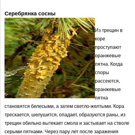
Серебрянка сосны
Из трещин в
коре
проступают
оранжевые
пятна. Когда
споры
рассеются,
оранжевые
пятна
становятся белесыми, а затем светло-желтыми. Кора
трескается, шелушится, опадает, образуются раны, из
трещин обильно вытекает смола и застывает на стволе
серыми пятнами. Через пару лет после заражения