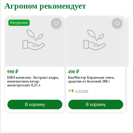
Агроном рекомендует
Натурально
990 ₽
490 ₽
1 
БИО-комплекс Экстракт кедра,
БиоМастер Бордоская смесь,
Би
иммуностимулятор-
средство от болезней 200 г
хв
антистрессант 0,25 л
ми
5
1 отзыв
В корзину
В корзину