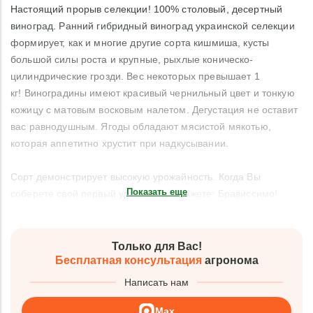
Настоящий прорыв селекции! 100% столовый, десертный
виноград. Ранний гибридный виноград украинской селекции
формирует, как и многие другие сорта кишмиша, кусты
большой силы роста и крупные, рыхлые коническо-
цилиндрические грозди. Вес некоторых превышает 1
кг! Виноградины имеют красивый чернильный цвет и тонкую
кожицу с матовым восковым налетом. Дегустация не оставит
вас равнодушным. Ягоды обладают мясистой мякотью,
которая аппетитно хрустит при надкусывании.
Сорт демонстрирует высокую урожайность. Когда Вы
Показать еще
соберете свой первый урожай, Вы скажете: Брависсимо!
Только для Вас!
Бесплатная консультация
агронома
Написать нам
Max