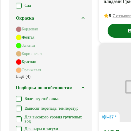
плодами Гра
Сад
5
7 отзыво
Окраска
Бордовая
В
Желтая
Зеленая
Коричневая
Красная
Оранжевая
Ещё (4)
Подборка по особенностям
Болезнеустойчивые
Выносят перепады температур
–37 °
Для высокого уровня грунтовых
вод
Для жары и засухи