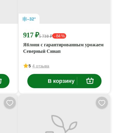
–32°
917 ₽
- 84 %
5 730 ₽
Яблоня с гарантированным урожаем
Северный Синап
5
4 отзыва
В корзину