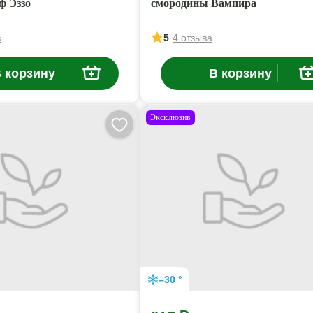
ф Эззо
смородины Вампира
в
5
4 отзыва
 корзину
В корзину
Эксклюзив
–30 °