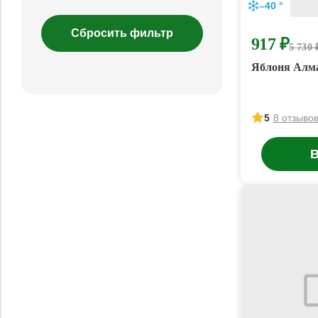
–40 °
917 ₽
5 730 
Яблоня Алм
5
8 отзыво
В