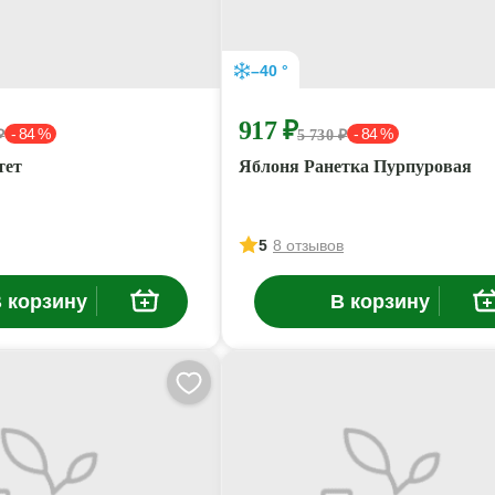
–40 °
917 ₽
- 84 %
- 84 %
₽
5 730 ₽
тет
Яблоня Ранетка Пурпуровая
5
8 отзывов
 корзину
В корзину