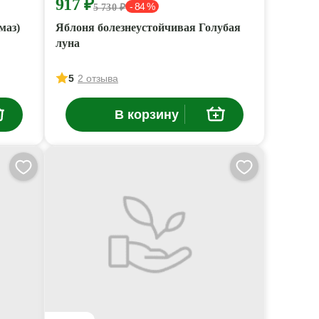
917 ₽
- 84 %
5 730 ₽
маз)
Яблоня болезнеустойчивая Голубая
луна
5
2 отзыва
В корзину