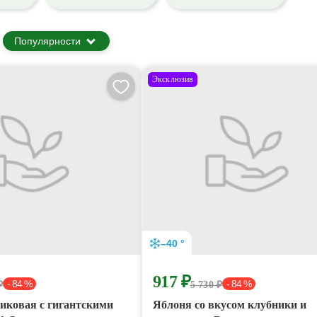
Популярности
Эксклюзив
–40 °
917 ₽
- 84 %
- 84 %
₽
5 730 ₽
иковая с гигантскими
Яблоня со вкусом клубники и