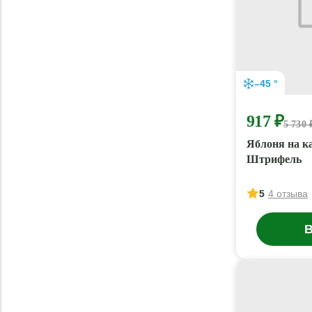
–45 °
917 ₽
5 730 
Яблоня на к
Штрифель
5
4 отзыва
В