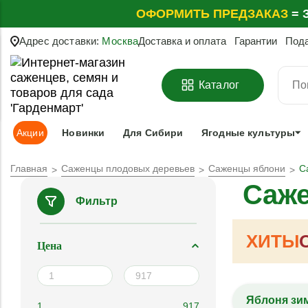
ОФОРМИТЬ
ПРЕДЗАКАЗ
=
З
Адрес доставки:
Москва
Доставка и оплата
Гарантии
Под
Каталог
Акции
Новинки
Для Сибири
Ягодные культуры
Главная
Саженцы плодовых деревьев
Саженцы яблони
С
Саже
Фильтр
ХИТЫ
Цена
Яблоня зи
1
917