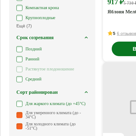
917 ₽
5 730 
Компактная крона
Яблоня Мел
Крупноплодные
Ещё (7)
5
6 отзыво
Срок созревания
В
Поздний
Ранний
Растянутое плодоношение
Средний
Сорт районирован
Для жаркого климата (до +45°С)
Для умеренного климата (до -
34°С)
Для холодного климата (до
-51°С)