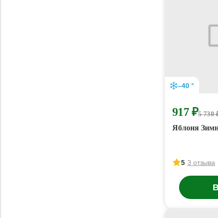
–40 °
917 ₽
5 730 
Яблоня Зим
5
3 отзыва
В