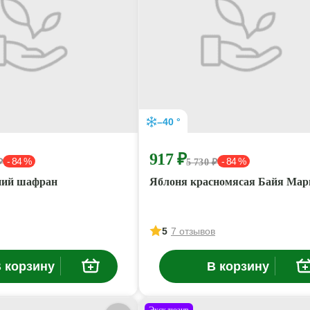
–40 °
917 ₽
- 84 %
- 84 %
₽
5 730 ₽
ний шафран
Яблоня красномясая Байя Мар
5
7 отзывов
 корзину
В корзину