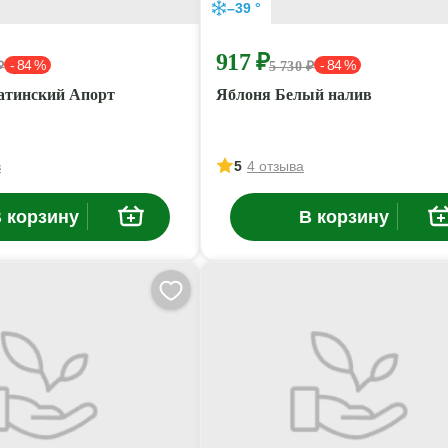
–39 °
917 ₽
- 84 %
- 84 %
₽
5 730 ₽
атинский Апорт
Яблоня Белый налив
в
5
4 отзыва
 корзину
В корзину