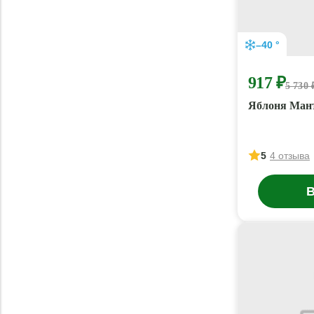
–40 °
917 ₽
5 730 
Яблоня Ман
5
4 отзыва
В