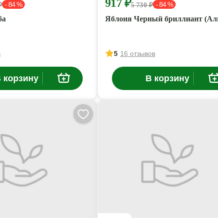
917 ₽
- 84 %
- 84 %
₽
5 730 ₽
ба
Яблоня Черный бриллиант (Ал
в
5
16 отзывов
 корзину
В корзину