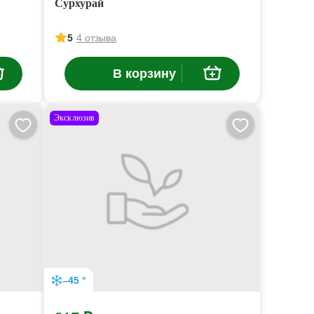
Сурхурай
5
4 отзыва
В корзину
Эксклюзив
–45 °