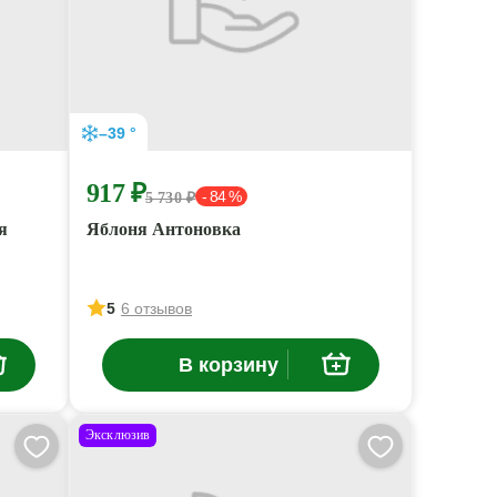
–39 °
917 ₽
- 84 %
5 730 ₽
я
Яблоня Антоновка
5
6 отзывов
В корзину
Эксклюзив