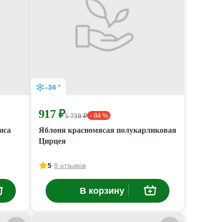
–34 °
917 ₽
- 84 %
5 730 ₽
иса
Яблоня красномясая полукарликовая
Цирцея
5
8 отзывов
В корзину