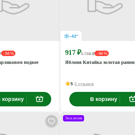
–42°
917 ₽
- 84 %
- 84 %
₽
5 730 ₽
арликовом подвое
Яблоня Китайка золотая рання
5
6 отзывов
 корзину
В корзину
Эксклюзив