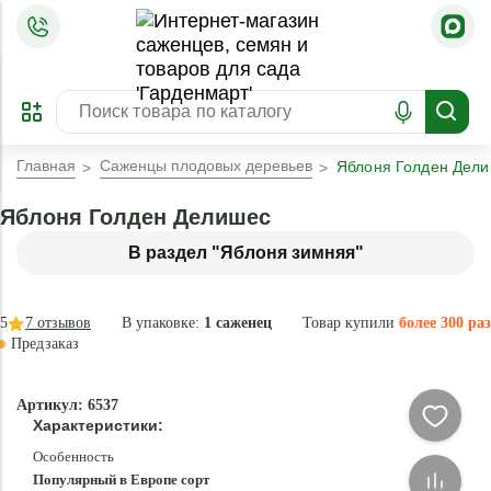
=
ОФОРМИТЬ
ЗАБРОНИРОВАТЬ
ПРЕДЗАКАЗ
ЛУЧШЕЕ
Главная
Саженцы плодовых деревьев
Яблоня Голден Дел
Яблоня Голден Делишес
В раздел "Яблоня зимняя"
5
7
отзывов
В упаковке:
1 саженец
Товар купили
более 300 раз
Предзаказ
–40 °
-
Артикул: 6537
84
Характеристики:
%
Особенность
Популярный в Европе сорт