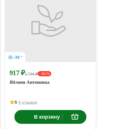
–39 °
917 ₽
- 84 %
5 730 ₽
Яблоня Антоновка
5
6 отзывов
В корзину