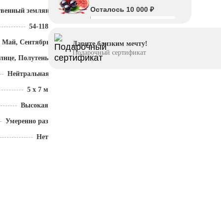
Осталось 10 000 ₽
твенный земляной ком
54-118
 Май, Сентябрь - Октябрь
Дарите близким мечту!
Подарочный сертификат
лнце, Полутень
Нейтральная (5,5 - 7)
5 x 7 м
Высокая
Умеренно разрастается
Нет