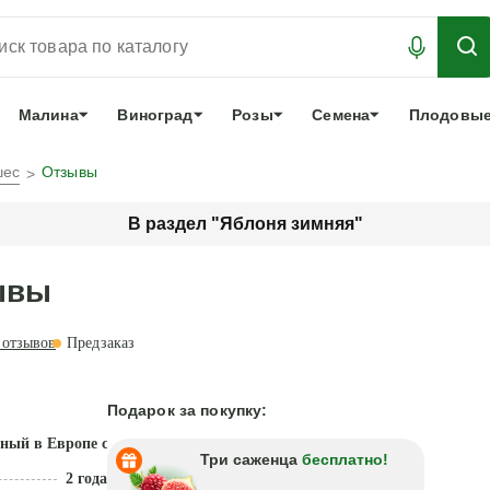
АБРОНИРОВАТЬ
ЛУЧШЕЕ
арочный сертификат
О нас
Еще
Малина
Виноград
Розы
Семена
Плодовые
шес
Отзывы
В раздел "Яблоня зимняя"
ывы
отзывов
Предзаказ
Подарок за покупку:
ный в Европе сорт
Три саженца
бесплатно!
2 года