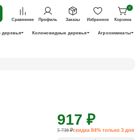
ДЛЯ ТЕХ, КТО УСПЕЕТ!
0
+7 991 898 83 30
Сравнение
Профиль
Заказы
Избранное
Корзина
 деревья
Колоновидные деревья
Агрохимикаты
917 ₽
5 730 ₽
скидка 84% только 3 дня