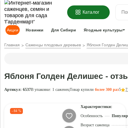
ОФОРМИТЬ
ПРЕДЗАКАЗ
=
З
Каталог
Адрес доставки:
Москва
Доставка и оплата
Гарантии
Под
Акции
Новинки
Для Сибири
Ягодные культуры
Главная
Саженцы плодовых деревьев
Яблоня Голден Дели
Яблоня Голден Делишес - отз
Артикул: 6537
В упаковке:
1 саженец
Товар купили
более 300 раз
5
7
Характеристики:
- 84 %
Особенность
Популяр
Возраст саженца