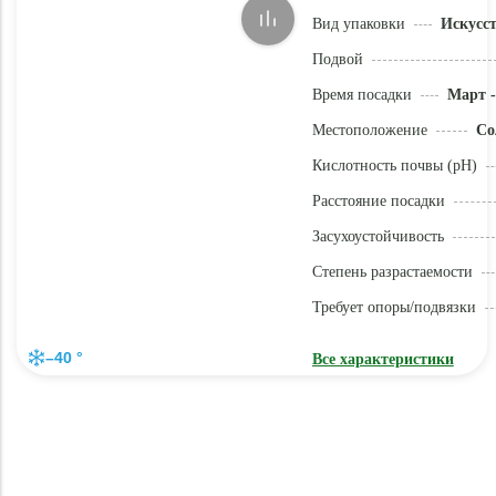
Вид упаковки
Искусс
Подвой
Время посадки
Март -
Местоположение
Со
Кислотность почвы (pH)
Расстояние посадки
Засухоустойчивость
Степень разрастаемости
Требует опоры/подвязки
–40 °
Все характеристики