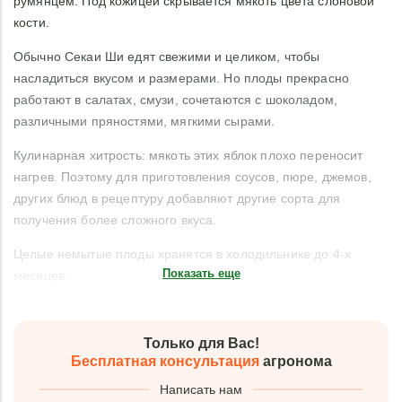
румянцем. Под кожицей скрывается мякоть цвета слоновой
кости.
Обычно Секаи Ши едят свежими и целиком, чтобы
насладиться вкусом и размерами. Но плоды прекрасно
работают в салатах, смузи, сочетаются с шоколадом,
различными пряностями, мягкими сырами.
Кулинарная хитрость: мякоть этих яблок плохо переносит
нагрев. Поэтому для приготовления соусов, пюре, джемов,
других блюд в рецептуру добавляют другие сорта для
получения более сложного вкуса.
Целые немытые плоды хранятся в холодильнике до 4-х
Показать еще
месяцев.
Только для Вас!
Бесплатная консультация
агронома
Написать нам