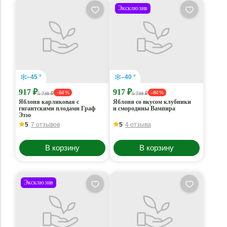
Эксклюзив
–45 °
–40 °
917 ₽
917 ₽
- 84 %
- 84 %
5 730 ₽
5 730 ₽
Яблоня карликовая с
Яблоня со вкусом клубники
гигантскими плодами Граф
и смородины Вампира
Эззо
5
7 отзывов
5
4 отзыва
В корзину
В корзину
Эксклюзив