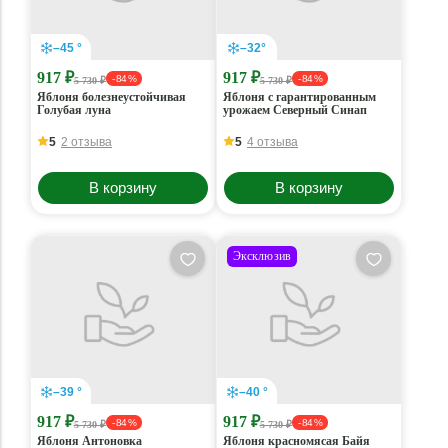
–45 °
–32°
917 ₽
917 ₽
- 84 %
- 84 %
5 730 ₽
5 730 ₽
Яблоня болезнеустойчивая
Яблоня с гарантированным
Голубая луна
урожаем Северный Синап
5
2 отзыва
5
4 отзыва
В корзину
В корзину
Эксклюзив
–39 °
–40 °
917 ₽
917 ₽
- 84 %
- 84 %
5 730 ₽
5 730 ₽
Яблоня Антоновка
Яблоня красномясая Байя