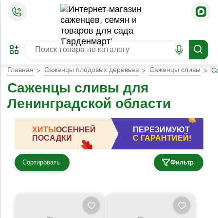
=
ОФОРМИТЬ
ЗАБРОНИРОВАТЬ
ПРЕДЗАКАЗ
ЛУЧШЕЕ
Главная
Саженцы плодовых деревьев
Саженцы сливы
С
Саженцы сливы для
Ленинградской области
ХИТЫ
ОСЕННЕЙ
ПЕРЕЗИМУЮТ
ПОСАДКИ
С ГАРАНТИЕЙ!
Сортировать
Фильтр