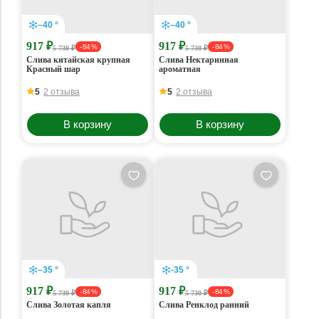
–40 °
–40 °
917 ₽
917 ₽
- 84 %
- 84 %
5 730 ₽
5 730 ₽
Слива китайская крупная
Слива Нектаринная
Красный шар
ароматная
5
2 отзыва
5
2 отзыва
В корзину
В корзину
–35 °
-35 °
917 ₽
917 ₽
- 84 %
- 84 %
5 730 ₽
5 730 ₽
Слива Золотая капля
Слива Ренклод ранний