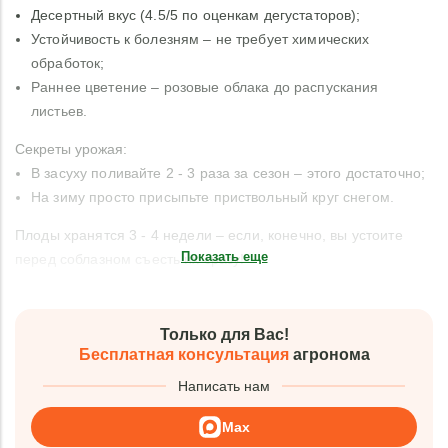
Десертный вкус (4.5/5 по оценкам дегустаторов);
Устойчивость к болезням – не требует химических
обработок;
Раннее цветение – розовые облака до распускания
листьев.
Секреты урожая:
В засуху поливайте 2 - 3 раза за сезон – этого достаточно;
На зиму просто присыпьте приствольный круг снегом.
Плоды хранятся 3 - 4 недели – если, конечно, вы устоите
Показать еще
перед соблазном съесть их сразу!
Только для Вас!
Бесплатная консультация
агронома
Написать нам
Max