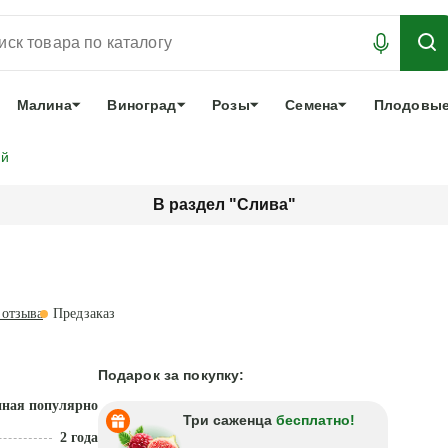
АБРОНИРОВАТЬ
ЛУЧШЕЕ
арочный сертификат
О нас
Еще
Малина
Виноград
Розы
Семена
Плодовые
ий
В раздел "Слива"
отзыва
Предзаказ
Подарок за покупку:
нная популярность
Три саженца
бесплатно!
2 года