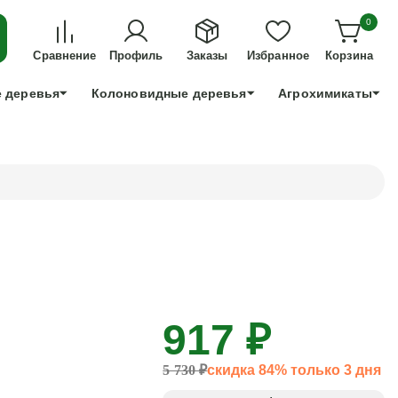
ДЛЯ ТЕХ, КТО УСПЕЕТ!
0
+7 991 898 83 30
Сравнение
Профиль
Заказы
Избранное
Корзина
 деревья
Колоновидные деревья
Агрохимикаты
917 ₽
5 730 ₽
скидка 84% только 3 дня