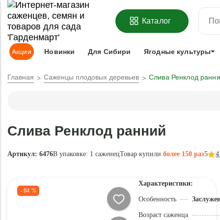
ОФОРМИТЬ
ПРЕДЗАКАЗ
=
З
Каталог
Адрес доставки:
Москва
Доставка и оплата
Гарантии
Под
Акции
Новинки
Для Сибири
Ягодные культуры
Главная
Саженцы плодовых деревьев
Слива Ренклод ранн
Слива Ренклод ранний
Артикул: 6476
В упаковке:
1 саженец
Товар купили
более 150 раз
5
4
Характеристики:
- 84 %
Особенность
Заслуже
Возраст саженца