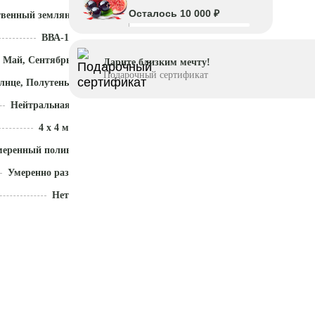
Осталось 10 000 ₽
твенный земляной ком
ВВА-1
 Май, Сентябрь - Ноябрь
Дарите близким мечту!
Подарочный сертификат
лнце, Полутень
Нейтральная (5,5 - 7)
4 x 4 м
меренный полив
Умеренно разрастается
Нет