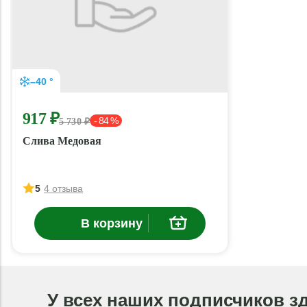
–40 °
917 ₽
- 84 %
5 730 ₽
Слива Медовая
5
4 отзыва
В корзину
У всех наших подписчиков з