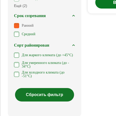
В
Ещё (2)
Срок созревания
Ранний
Средний
Сорт районирован
Для жаркого климата (до +45°С)
Для умеренного климата (до -
34°С)
Для холодного климата (до
-51°С)