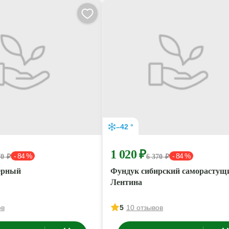
–42 °
1 020 ₽
- 84 %
- 84 %
70 ₽
6 370 ₽
ерный
Фундук сибирский саморастущ
Лентина
ов
5
10 отзывов