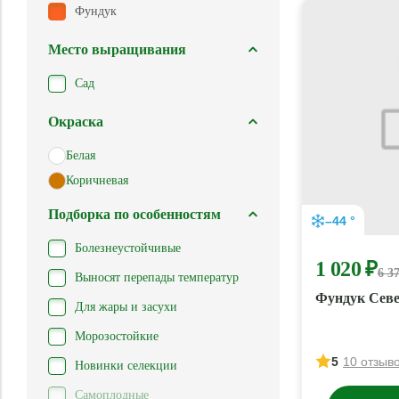
Фундук
Место выращивания
Сад
Окраска
Белая
Коричневая
Подборка по особенностям
–44 °
Болезнеустойчивые
1 020 ₽
6 3
Выносят перепады температур
Фундук Сев
Для жары и засухи
Морозостойкие
5
10 отзыв
Новинки селекции
Самоплодные