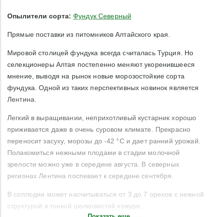
Опылители сорта:
Фундук Северный
Прямые поставки из питомников Алтайского края.
Мировой столицей фундука всегда считалась Турция. Но
селекционеры Алтая постепенно меняют укоренившееся
мнение, выводя на рынок новые морозостойкие сорта
фундука. Одной из таких перспективных новинок является
Лентина.
Легкий в выращивании, неприхотливый кустарник хорошо
приживается даже в очень суровом климате. Прекрасно
переносит засуху, морозы до -42 °C и дает ранний урожай.
Полакомиться нежными плодами в стадии молочной
зрелости можно уже в середине августа. В северных
регионах Лентина поспевает к середине сентября.
В соплодии может насчитываться от 3 до 7 орехов с нежной
структурой в тонкой шелковистой кожуре.
Показать еще