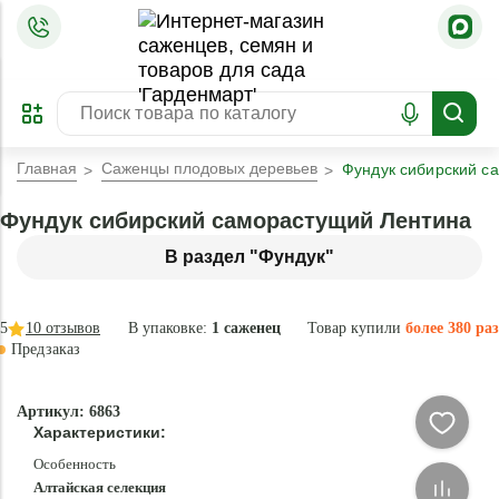
=
ОФОРМИТЬ
ЗАБРОНИРОВАТЬ
ПРЕДЗАКАЗ
ЛУЧШЕЕ
Главная
Саженцы плодовых деревьев
Фундук сибирский с
Фундук сибирский саморастущий Лентина
В раздел "Фундук"
5
10
отзывов
В упаковке:
1 саженец
Товар купили
более 380 раз
Предзаказ
–42 °
-
Артикул: 6863
84
Характеристики:
%
Особенность
Алтайская селекция