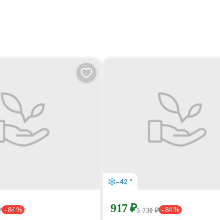
–42 °
917 ₽
- 84 %
- 84 %
₽
5 730 ₽