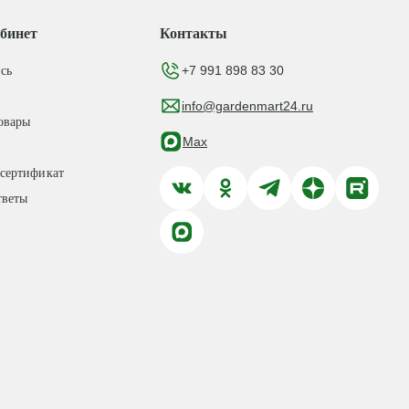
бинет
Контакты
+7 991 898 83 30
сь
info@gardenmart24.ru
овары
Max
сертификат
тветы