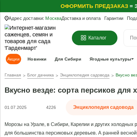
ОФОРМИТЬ
ПРЕДЗАКАЗ
=
З
Адрес доставки:
Москва
Доставка и оплата
Гарантии
Под
Каталог
Акции
Новинки
Для Сибири
Ягодные культуры
Главная
Блог дачника
Энциклопедия садовода
Вкусно ве
Вкусно везде: сорта персиков для
Энциклопедия садовода
01.07.2025
4226
Морозы на Урале, в Сибири, Карелии и других холодных р
для большинства персиковых деревьев. А ранней весной п