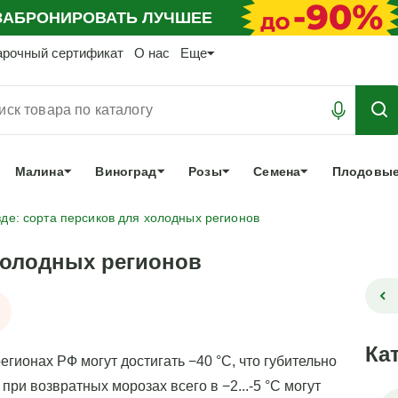
АБРОНИРОВАТЬ
ЛУЧШЕЕ
арочный сертификат
О нас
Еще
Малина
Виноград
Розы
Семена
Плодовые
зде: сорта персиков для холодных регионов
 холодных регионов
Ка
егионах РФ могут достигать −40 °С, что губительно
ри возвратных морозах всего в −2...-5 °С могут