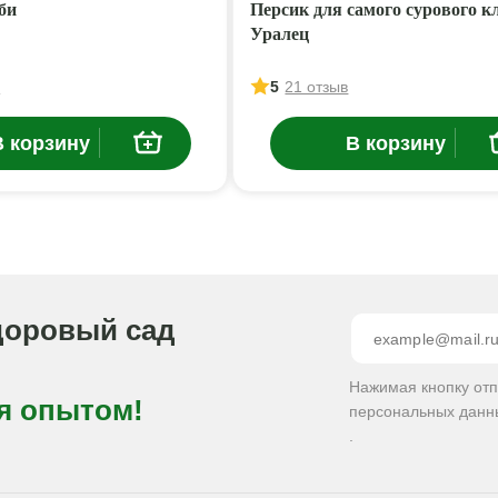
би
Персик для самого сурового к
Уралец
в
5
21 отзыв
В корзину
В корзину
доровый сад
Нажимая кнопку от
я опытом!
персональных данн
.