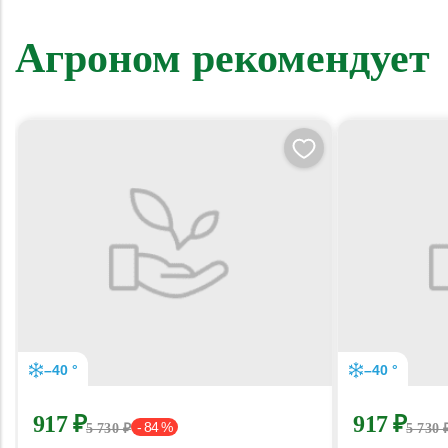
Агроном рекомендует
–40 °
–40 °
917 ₽
917 ₽
- 84 %
5 730 ₽
5 730 