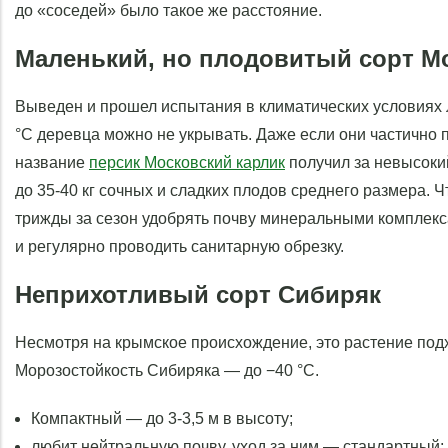
до «соседей» было такое же расстояние.
Маленький, но плодовитый сорт М
Выведен и прошел испытания в климатических условиях 
°С деревца можно не укрывать. Даже если они частично 
название
персик Московский карлик
получил за невысокий
до 35-40 кг сочных и сладких плодов среднего размера. 
трижды за сезон удобрять почву минеральными комплекс
и регулярно проводить санитарную обрезку.
Неприхотливый сорт Сибиряк
Несмотря на крымское происхождение, это растение под
Морозостойкость Сибиряка — до −40 °С.
Компактный — до 3-3,5 м в высоту;
любит нейтральную почву, уход за ним — стандартный;