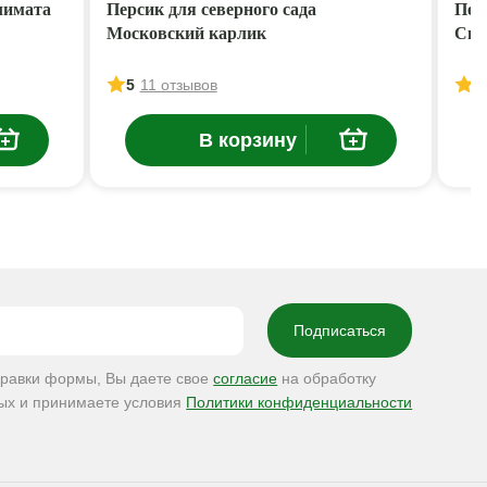
лимата
Персик для северного сада
Пер
Московский карлик
Сиб
5
11 отзывов
5
В корзину
правки формы, Вы даете свое
согласие
на обработку
ых и принимаете условия
Политики конфиденциальности