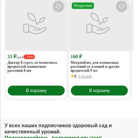
Натурально
33 ₽
160 ₽
1
- 70 %
110 ₽
Доктор 8 стрел, от комплекса
МатринБио, для комнатных
Пл
вредителей комнатных
растений от клещей и других
по
растений 8 шт
вредителей 9 мл
во
5
1 отзыв
В корзину
В корзину
У всех наших подписчиков здоровый сад и
качественный урожай.
Присоединяйтесь, поделимся опытом!