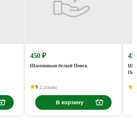
450 ₽
45
к
Шампиньон белый Поиск
Шам
Пои
5
2 отзыва
5
В корзину