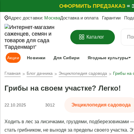
ОФОРМИТЬ
ПРЕДЗАКАЗ
=
З
Адрес доставки:
Москва
Доставка и оплата
Гарантии
Под
Каталог
Акции
Новинки
Для Сибири
Ягодные культуры
Главная
Блог дачника
Энциклопедия садовода
Грибы на 
Грибы на своем участке? Легко!
Энциклопедия садовода
22.10.2025
3012
Ходить в лес за лисичками, груздями, подберезовиками —
стать грибником, не выходя за пределы своего участка. Эт