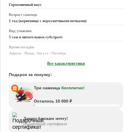
Гармоничный вкус
Возраст саженца
1 год (корневище с верхушечными почками)
Вид упаковки
5 саж в питательном субстрате
Время посадки
Апрель - Июнь, Август - Октябрь
Местоположение
Все характеристики
Солнце, Полутень
Подарок за покупку:
Три саженца
бесплатно!
Осталось 10 000 ₽
Дарите близким мечту!
Подарочный сертификат