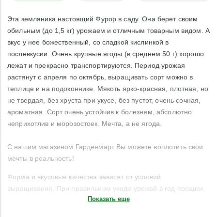
Эта земляника настоящий Фурор в саду. Она берет своим
обильным (до 1,5 кг) урожаем и отличным товарным видом. А
вкус у нее божественный, со сладкой кислинкой в
послевкусии. Очень крупные ягоды (в среднем 50 г) хорошо
лежат и прекрасно транспортируются. Период урожая
растянут с апреля по октябрь, выращивать сорт можно в
теплице и на подоконнике. Мякоть ярко-красная, плотная, но
не твердая, без хруста при укусе, без пустот, очень сочная,
ароматная. Сорт очень устойчив к болезням, абсолютно
неприхотлив и морозостоек. Мечта, а не ягода.
С нашим магазином Гарденмарт Вы можете воплотить свои
мечты в реальность!
Форма и вкусовые качества зависят от условий
выращивания. При правильном уходе урожай в год посадки.
Показать еще