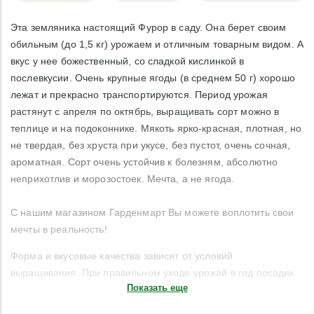
Эта земляника настоящий Фурор в саду. Она берет своим
обильным (до 1,5 кг) урожаем и отличным товарным видом. А
вкус у нее божественный, со сладкой кислинкой в
послевкусии. Очень крупные ягоды (в среднем 50 г) хорошо
лежат и прекрасно транспортируются. Период урожая
растянут с апреля по октябрь, выращивать сорт можно в
теплице и на подоконнике. Мякоть ярко-красная, плотная, но
не твердая, без хруста при укусе, без пустот, очень сочная,
ароматная. Сорт очень устойчив к болезням, абсолютно
неприхотлив и морозостоек. Мечта, а не ягода.
С нашим магазином Гарденмарт Вы можете воплотить свои
мечты в реальность!
Форма и вкусовые качества зависят от условий
выращивания. При правильном уходе урожай в год посадки.
Показать еще