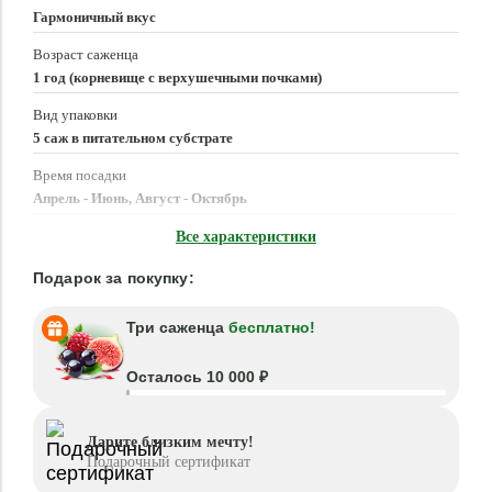
Гармоничный вкус
Возраст саженца
1 год (корневище с верхушечными почками)
Вид упаковки
5 саж в питательном субстрате
Время посадки
Апрель - Июнь, Август - Октябрь
Местоположение
Все характеристики
Солнце, Полутень
Подарок за покупку:
Три саженца
бесплатно!
Осталось 10 000 ₽
Дарите близким мечту!
Подарочный сертификат