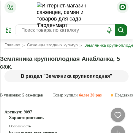
=
ОФОРМИТЬ
ЗАБРОНИРОВАТЬ
ПРЕДЗАКАЗ
ЛУЧШЕЕ
Главная
Саженцы ягодных культур
Земляника крупноплодна
Земляника крупноплодная Анабланка, 5
саж.
В раздел "Земляника крупноплодная"
В упаковке:
5 саженцев
Товар купили
более 20 раз
Предзаказ
–25 °
Эксклюзив
Артикул: 9097
- 70 %
Характеристики:
Новинка
Особенность
Белые ягоды, вкус ананаса