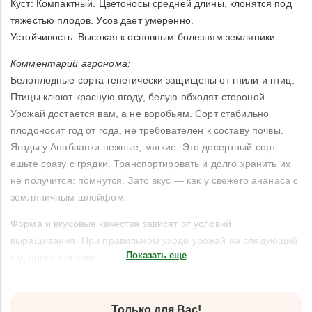
Куст: Компактный. Цветоносы средней длины, клонятся под
тяжестью плодов. Усов дает умеренно.
Устойчивость: Высокая к основным болезням земляники.
Комментарий агронома:
Белоплодные сорта генетически защищены от гнили и птиц.
Птицы клюют красную ягоду, белую обходят стороной.
Урожай достается вам, а не воробьям. Сорт стабильно
плодоносит год от года, не требователен к составу почвы.
Ягоды у Анабланки нежные, мягкие. Это десертный сорт —
ешьте сразу с грядки. Транспортировать и долго хранить их
не получится: помнутся. Зато вкус — как у свежего ананаса с
земляничным шлейфом.
Форма и вкусовые качества зависят от условий
выращивания. При правильном уходе урожай на следующий
Показать еще
год после посадки.
Только для Вас!