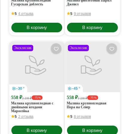
Малина крупноплодная
Малина фиолетовая Парпл
Гусарская доблесть
Джевел
5
4 отзыва
5
9 отзывов
В корзину
В корзину
Эксклюзив
Эксклюзив
–30 °
–45 °
558 ₽
558 ₽
- 75 %
- 75 %
2 230 ₽
2 230 ₽
Малина крупноплодная с
Малина крупноплодная
двойными ягодами
Пора на Север
Маросейка
5
2 отзыва
5
8 отзывов
В корзину
В корзину