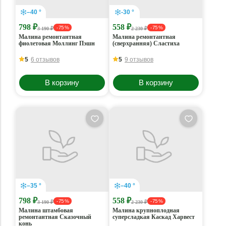
–40 °
-30 °
798 ₽
558 ₽
- 75 %
- 75 %
3 190 ₽
2 230 ₽
Малина ремонтантная
Малина ремонтантная
фиолетовая Моллинг Пэшн
(сверхранняя) Сластиха
5
6 отзывов
5
9 отзывов
В корзину
В корзину
–35 °
–40 °
798 ₽
558 ₽
- 75 %
- 75 %
3 190 ₽
2 230 ₽
Малина штамбовая
Малина крупноплодная
ремонтантная Сказочный
суперсладкая Каскад Харвест
конь