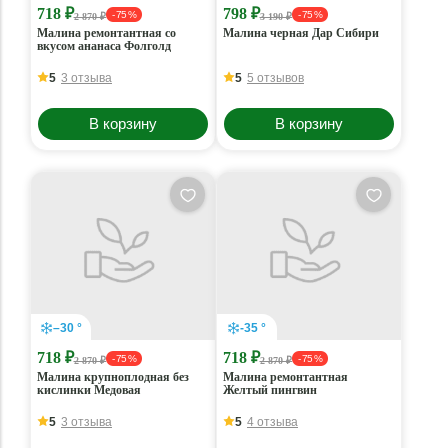
718 ₽
798 ₽
- 75 %
- 75 %
2 870 ₽
3 190 ₽
Малина ремонтантная со
Малина черная Дар Сибири
вкусом ананаса Фолголд
5
3 отзыва
5
5 отзывов
В корзину
В корзину
–30 °
-35 °
718 ₽
718 ₽
- 75 %
- 75 %
2 870 ₽
2 870 ₽
Малина крупноплодная без
Малина ремонтантная
кислинки Медовая
Желтый пингвин
5
3 отзыва
5
4 отзыва