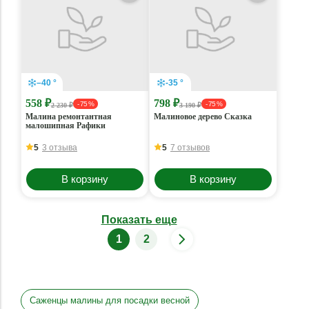
–40 °
-35 °
558 ₽
798 ₽
- 75 %
- 75 %
2 230 ₽
3 190 ₽
Малина ремонтантная
Малиновое дерево Сказка
малошипная Рафики
5
3 отзыва
5
7 отзывов
В корзину
В корзину
Показать еще
1
2
Саженцы малины для посадки весной