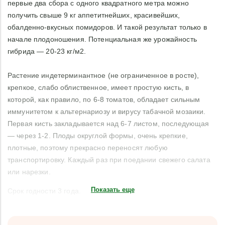
первые два сбора с одного квадратного метра можно
получить свыше 9 кг аппетитнейших, красивейших,
обалденно-вкусных помидоров. И такой результат только в
начале плодоношения. Потенциальная же урожайность
гибрида — 20-23 кг/м2.
Растение индетерминантное (не ограниченное в росте),
крепкое, слабо облиственное, имеет простую кисть, в
которой, как правило, по 6-8 томатов, обладает сильным
иммунитетом к альтернариозу и вирусу табачной мозаики.
Первая кисть закладывается над 6-7 листом, последующая
— через 1-2. Плоды округлой формы, очень крепкие,
плотные, поэтому прекрасно переносят любую
транспортировку. Каждый раз при поедании свежего салата
или нарезки.
Показать еще
Срок годности 3 года.