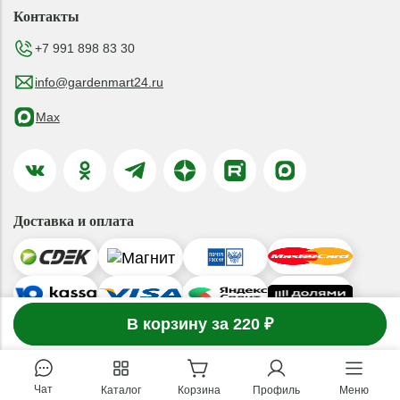
Контакты
+7 991 898 83 30
info@gardenmart24.ru
Max
Доставка и оплата
-
1
В корзину за 220 ₽
товар
в корзине
+
© 2019-2026 ООО «ГАРДЕНМАРТ24»
Чат
Каталог
Корзина
Профиль
Меню