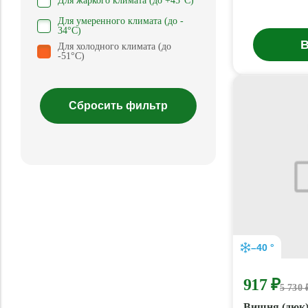
Для жаркого климата (до +45°С)
Для умеренного климата (до -
34°С)
В
Для холодного климата (до
-51°С)
–40 °
917 ₽
5 730 
Вишня (дюк)