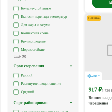
В
Болезнеустойчивые
Выносят перепады температур
Новинка
Для жары и засухи
Компактная крона
Крупноплодные
Морозостойкие
Ещё (6)
Срок созревания
Ранний
–38 °
Растянутое плодоношение
917 ₽
5 730 
Средний
Вишня сладк
Сорт районирован
черешенка