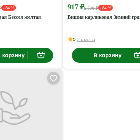
917 ₽
- 84 %
- 84 %
₽
5 730 ₽
ая Бессея желтая
Вишня карликовая Зимний гра
5
3 отзыва
 корзину
В корзину