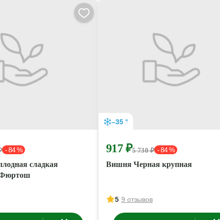
–35 °
917 ₽
- 84 %
- 84 %
₽
5 730 ₽
лодная сладкая
Вишня Черная крупная
 Фюртош
5
9 отзывов