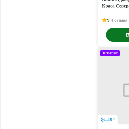
Краса Север
5
4 отзыва
В
Эксклюзив
–45 °