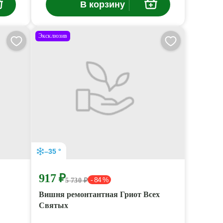
В корзину
Эксклюзив
–35 °
917 ₽
- 84 %
5 730 ₽
Вишня ремонтантная Гриот Всех
Святых