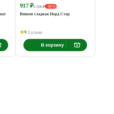
917 ₽
- 84 %
5 730 ₽
нат
Вишня сладкая Норд Стар
5
3 отзыва
В корзину