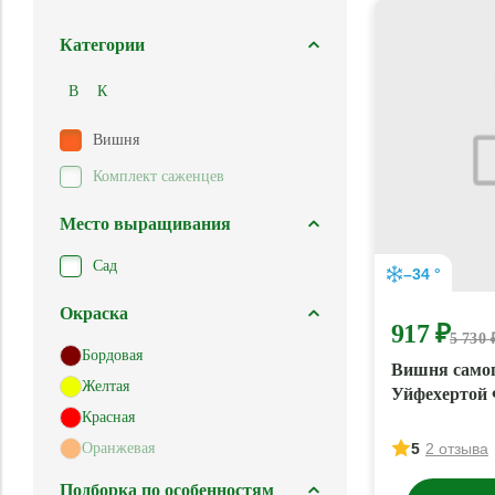
Категории
В
К
Вишня
Комплект саженцев
Место выращивания
Сад
–34 °
Окраска
917 ₽
5 730 
Бордовая
Вишня самоп
Желтая
Уйфехертой
Красная
Оранжевая
5
2 отзыва
Подборка по особенностям