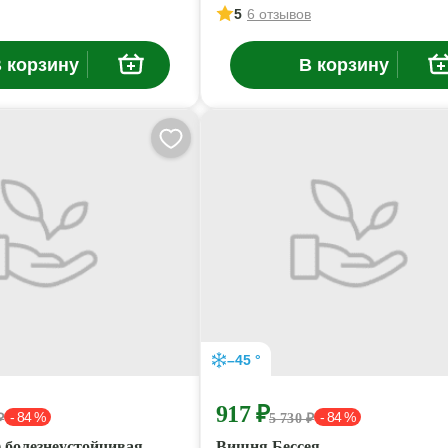
5
6 отзывов
 корзину
В корзину
–45 °
917 ₽
- 84 %
- 84 %
₽
5 730 ₽
 болезнеустойчивая
Вишня Бессея