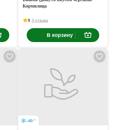
Кормилица
5
3 отзыва
В корзину
–40 °