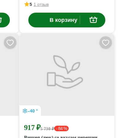
5
1 отзыв
В корзину
–40 °
917 ₽
- 84 %
5 730 ₽
Вишня (дюк) со вкусом черешни