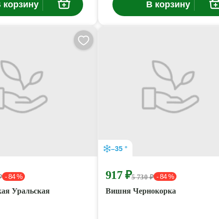
 корзину
В корзину
–35 °
917 ₽
- 84 %
- 84 %
₽
5 730 ₽
ая Уральская
Вишня Чернокорка