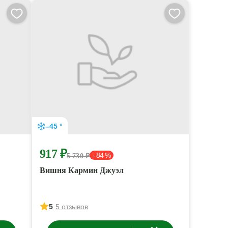
–45 °
917 ₽
- 84 %
5 730 ₽
Вишня Кармин Джуэл
5
5 отзывов