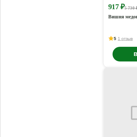
917 ₽
5 730 
Вишня медов
5
1 отзыв
В