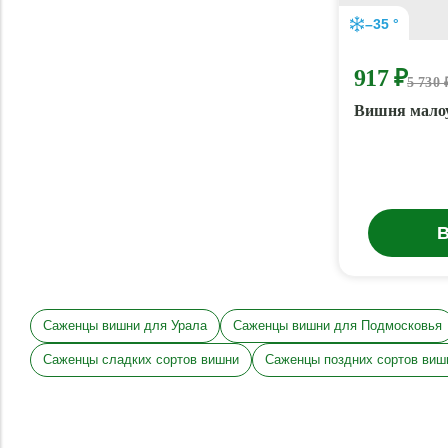
–35 °
917 ₽
5 730 
Вишня малоу
В
Саженцы вишни для Урала
Саженцы вишни для Подмосковья
Саженцы сладких сортов вишни
Саженцы поздних сортов виш