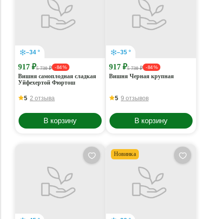
–34 °
–35 °
917 ₽
917 ₽
- 84 %
- 84 %
5 730 ₽
5 730 ₽
Вишня самоплодная сладкая
Вишня Черная крупная
Уйфехертой Фюртош
5
2 отзыва
5
9 отзывов
В корзину
В корзину
Новинка