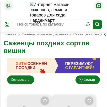
=
ОФОРМИТЬ
ЗАБРОНИРОВАТЬ
ПРЕДЗАКАЗ
ЛУЧШЕЕ
Главная
Саженцы плодовых деревьев
Саженцы вишни
С
Саженцы поздних сортов
вишни
ХИТЫ
ОСЕННЕЙ
ПЕРЕЗИМУЮТ
ПОСАДКИ
С ГАРАНТИЕЙ!
Сортировать
Фильтр