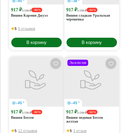
–45 °
–38 °
917 ₽
917 ₽
- 84 %
- 84 %
5 730 ₽
5 730 ₽
Вишня Кармин Джуэл
Вишня сладкая Уральская
черешенка
5
5 отзывов
В корзину
В корзину
Эксклюзив
–45 °
–45 °
917 ₽
917 ₽
- 84 %
- 84 %
5 730 ₽
5 730 ₽
Вишня Бессея
Вишня медовая Бессея
желтая
5
12 отзывов
5
1 отзыв