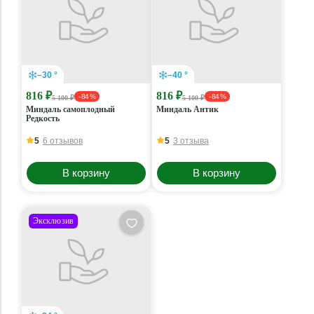
–30 °
–40 °
816 ₽
816 ₽
- 84 %
- 84 %
5 100 ₽
5 100 ₽
Миндаль самоплодный
Миндаль Антик
Редкость
5
6 отзывов
5
3 отзыва
В корзину
В корзину
Эксклюзив