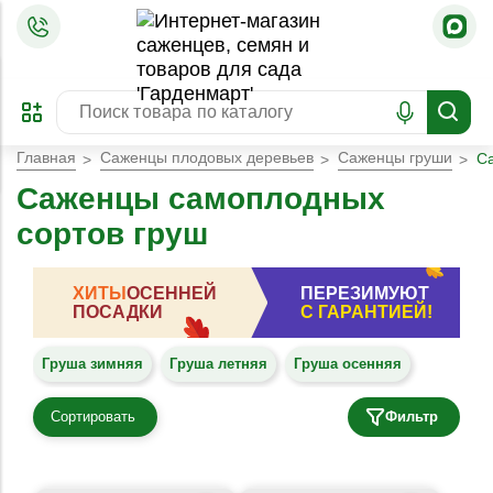
=
ОФОРМИТЬ
ЗАБРОНИРОВАТЬ
ПРЕДЗАКАЗ
ЛУЧШЕЕ
Главная
Саженцы плодовых деревьев
Саженцы груши
С
Саженцы самоплодных
сортов груш
ХИТЫ
ОСЕННЕЙ
ПЕРЕЗИМУЮТ
ПОСАДКИ
С ГАРАНТИЕЙ!
Груша зимняя
Груша летняя
Груша осенняя
Сортировать
Фильтр