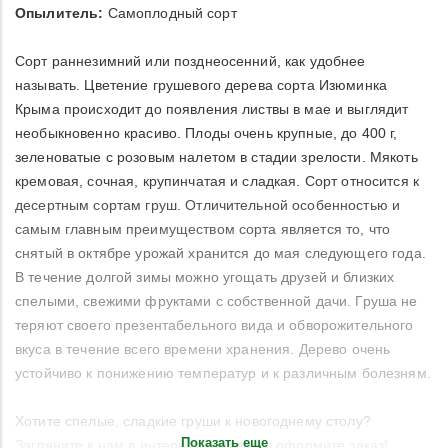
Опылитель:
Самоплодный сорт
Сорт раннезимний или позднеосенний, как удобнее
называть. Цветение грушевого дерева сорта Изюминка
Крыма происходит до появления листвы в мае и выглядит
необыкновенно красиво. Плоды очень крупные, до 400 г,
зеленоватые с розовым налетом в стадии зрелости. Мякоть
кремовая, сочная, крупинчатая и сладкая. Сорт относится к
десертным сортам груш. Отличительной особенностью и
самым главным преимуществом сорта является то, что
снятый в октябре урожай хранится до мая следующего года.
В течение долгой зимы можно угощать друзей и близких
спелыми, свежими фруктами с собственной дачи. Груша не
теряют своего презентабельного вида и обворожительного
вкуса в течение всего времени хранения. Дерево очень
устойчиво к понижению температур и к различным болезням.
Хотите спелые, сладкие груши к новогоднему столу?
Показать еще
Загляните к нам в интернет-магазин и оформите заказ!