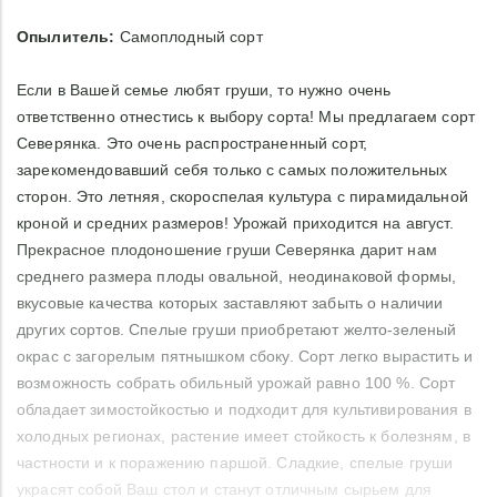
Опылитель:
Самоплодный сорт
Если в Вашей семье любят груши, то нужно очень
ответственно отнестись к выбору сорта! Мы предлагаем сорт
Северянка. Это очень распространенный сорт,
зарекомендовавший себя только с самых положительных
сторон. Это летняя, скороспелая культура с пирамидальной
кроной и средних размеров! Урожай приходится на август.
Прекрасное плодоношение груши Северянка дарит нам
среднего размера плоды овальной, неодинаковой формы,
вкусовые качества которых заставляют забыть о наличии
других сортов. Спелые груши приобретают желто-зеленый
окрас с загорелым пятнышком сбоку. Сорт легко вырастить и
возможность собрать обильный урожай равно 100 %. Сорт
обладает зимостойкостью и подходит для культивирования в
холодных регионах, растение имеет стойкость к болезням, в
частности и к поражению паршой. Сладкие, спелые груши
украсят собой Ваш стол и станут отличным сырьем для