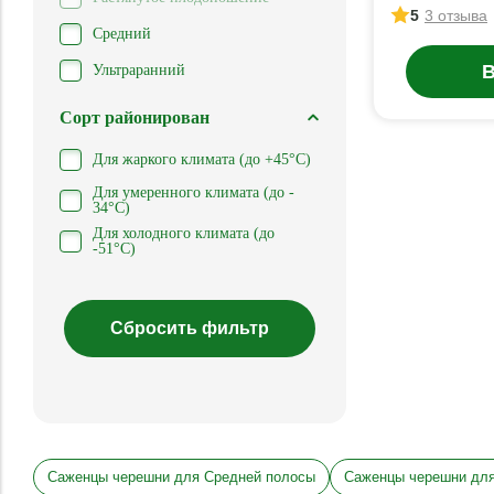
5
3 отзыва
Средний
В
Ультраранний
Сорт районирован
Для жаркого климата (до +45°С)
Для умеренного климата (до -
34°С)
Для холодного климата (до
-51°С)
Саженцы черешни для Средней полосы
Саженцы черешни дл