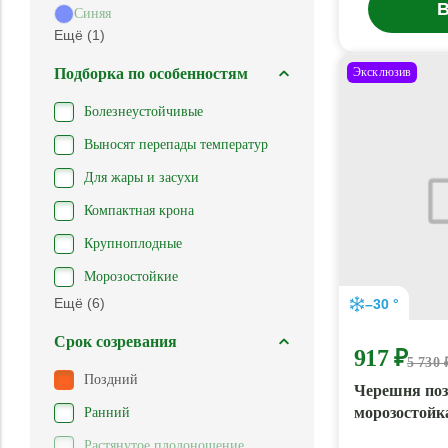
В
Синяя
Ещё (1)
Подборка по особенностям
Эксклюзив
Болезнеустойчивые
Выносят перепады температур
Для жары и засухи
Компактная крона
Крупноплодные
Морозостойкие
Ещё (6)
–30 °
Срок созревания
917 ₽
5 730 
Поздний
Черешня по
морозостойк
Ранний
Растянутое плодоношение