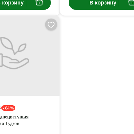
 корзину
В корзину
- 84 %
₽
зднецветущая
ая Гудзон