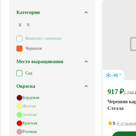
Категории
К
Ч
Комплект саженцев
Черешня
Место выращивания
Сад
–40 °
Окраска
917 ₽
5 730 
Бордовая
Черешня кар
Желтая
Стелла
Зеленая
Красная
5
6 отзыво
Розовая