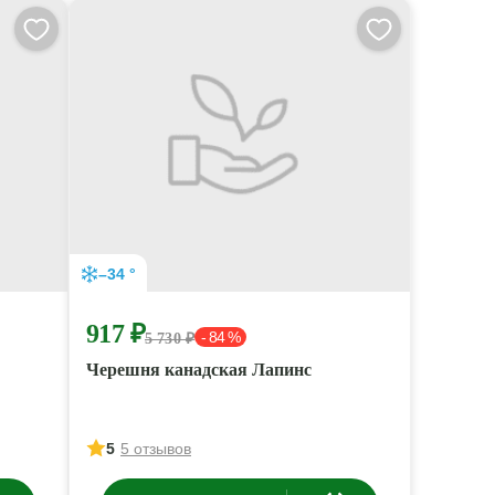
–34 °
917 ₽
- 84 %
5 730 ₽
Черешня канадская Лапинс
5
5 отзывов