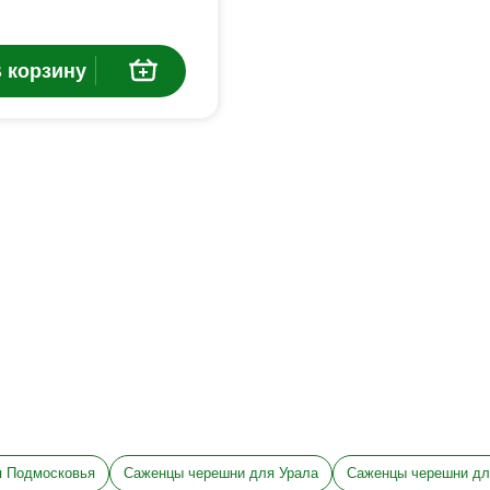
 корзину
я Подмосковья
Саженцы черешни для Урала
Саженцы черешни дл