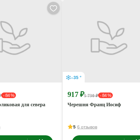
–35 °
917 ₽
- 84 %
- 84 %
₽
5 730 ₽
ликовая для севера
Черешня Франц Иосиф
в
5
6 отзывов