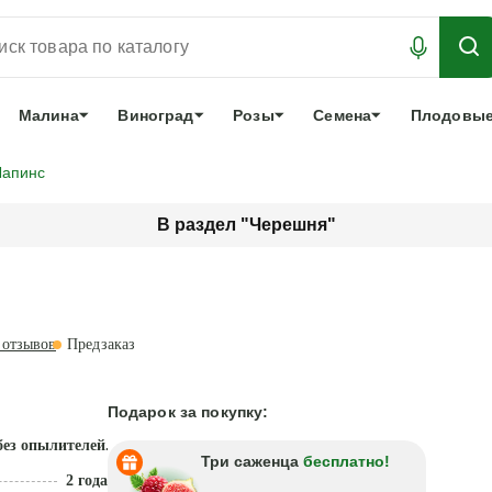
АБРОНИРОВАТЬ
ЛУЧШЕЕ
арочный сертификат
О нас
Еще
Малина
Виноград
Розы
Семена
Плодовые
Лапинс
В раздел "Черешня"
отзывов
Предзаказ
Подарок за покупку:
без опылителей. Холодостойкая
Три саженца
бесплатно!
2 года