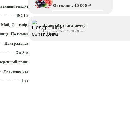
Осталось 10 000 ₽
твенный земляной ком
ВСЛ-2
 Май, Сентябрь - Ноябрь
Дарите близким мечту!
Подарочный сертификат
лнце, Полутень
Нейтральная (5,5 - 7)
3 x 5 м
меренный полив
Умеренно разрастается
Нет