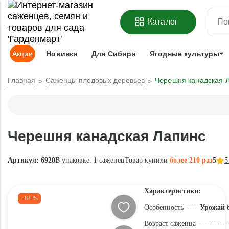
ОФОРМИТЬ
ПРЕДЗАКАЗ
=
З
Каталог
Адрес доставки:
Москва
Доставка и оплата
Гарантии
Под
Акции
Новинки
Для Сибири
Ягодные культуры
Главная
Саженцы плодовых деревьев
Черешня канадская 
Черешня канадская Лапинс
Артикул: 6920
В упаковке:
1 саженец
Товар купили
более 210 раз
5
5
Характеристики:
- 84 %
Особенность
Урожай 
Возраст саженца