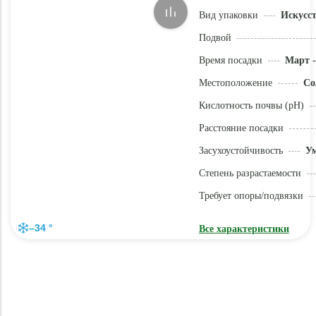
Вид упаковки
Искусс
Подвой
Время посадки
Март -
Местоположение
Со
Кислотность почвы (pH)
Расстояние посадки
Засухоустойчивость
У
Степень разрастаемости
Требует опоры/подвязки
–34 °
Все характеристики