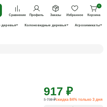
ДЛЯ ТЕХ, КТО УСПЕЕТ!
0
+7 991 898 83 30
Сравнение
Профиль
Заказы
Избранное
Корзина
 деревья
Колоновидные деревья
Агрохимикаты
917 ₽
5 730 ₽
скидка 84% только 3 дня