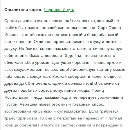
Опылители сорта:
Черешня Ипуть
Среди дачников очень сложно найти человека, который не
любил бы темные, волшебные ягоды черешни. Сорт Франц
Иосиф – это абсолютно неприхотливый и беспроблемный
сорт черешни. Отлично переносит зимнюю стужу и летнюю
засуху. Не боится солнечных мест, а также отлично чувствует
себя в тени. Высота дерева от 3 до 4 м, что значительно
облегчает сбор урожая. Цветущая черешня – очень яркое и
высокохудожественное зрелище! Живописную картину можно
наблюдать в конце мая. Урожай собирают в июне, с одного
дерева до 60 кг очень сладких и сочных ягод! В отличие от
других подобных сортов популярной ягоды, Франц
Иосиф дарит плоды каждый год, а не чередует урожайный и
пустой. Черешня имеет огромный товарный спрос,
востребована на рынках и супермаркетах. Если требуется
транспортировка, то она с легкостью ее переносит. Плотная
кожица оберегает мякоть от растрескивания и повреждений.