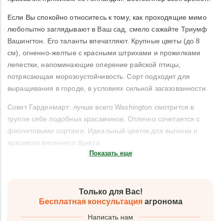
Если Вы спокойно относитесь к тому, как проходящие мимо
любопытно заглядывают в Ваш сад, смело сажайте Триумф
Вашингтон. Его таланты впечатляют. Крупные цветы (до 8
см), огненно-желтые с красными штрихами и прожилками
лепестки, напоминающие оперение райской птицы,
потрясающая морозоустойчивость. Сорт подходит для
выращивания в городе, в условиях сильной загазованности.
Совет Гарденмарт: лучше всего Washington смотрится в
группе себе подобных красавчиков. Отлично сочетается с
фиолетовыми сортами. Идеальный цветок для выгонки и
красивого весеннего букета.
Показать еще
Только для Вас!
Бесплатная консультация
агронома
Написать нам