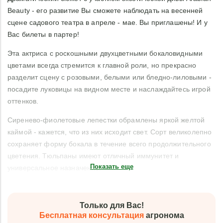
Beauty - его развитие Вы сможете наблюдать на весенней
сцене садового театра в апреле - мае. Вы приглашены! И у
Вас билеты в партер!
Эта актриса с роскошными двухцветными бокаловидными
цветами всегда стремится к главной роли, но прекрасно
разделит сцену с розовыми, белыми или бледно-лиловыми -
посадите луковицы на видном месте и наслаждайтесь игрой
оттенков.
Сиренево-фиолетовые лепестки обрамлены яркой желтой
каймой - кажется, что из них исходит свет. Сорт великолепно
сохраняет форму бокала в течение всего продолжительного
цветения. Тюльпаны имеют отличный иммунитет и
Показать еще
универсальное назначение.
Только для Вас!
Бесплатная консультация
агронома