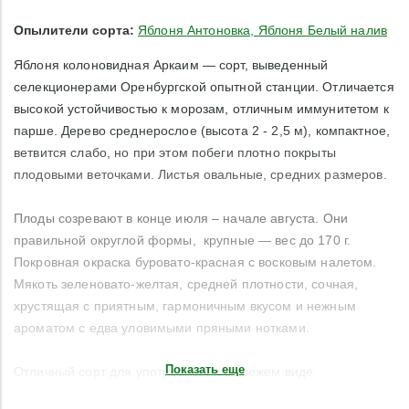
Опылители сорта:
Яблоня Антоновка, Яблоня Белый налив
Яблоня колоновидная Аркаим — сорт, выведенный
селекционерами Оренбургской опытной станции. Отличается
высокой устойчивостью к морозам, отличным иммунитетом к
парше. Дерево среднерослое (высота 2 - 2,5 м), компактное,
ветвится слабо, но при этом побеги плотно покрыты
плодовыми веточками. Листья овальные, средних размеров.
Плоды созревают в конце июля – начале августа. Они
правильной округлой формы, крупные — вес до 170 г.
Покровная окраска буровато-красная с восковым налетом.
Мякоть зеленовато-желтая, средней плотности, сочная,
хрустящая с приятным, гармоничным вкусом и нежным
ароматом с едва уловимыми пряными нотками.
Показать еще
Отличный сорт для употребления в свежем виде.