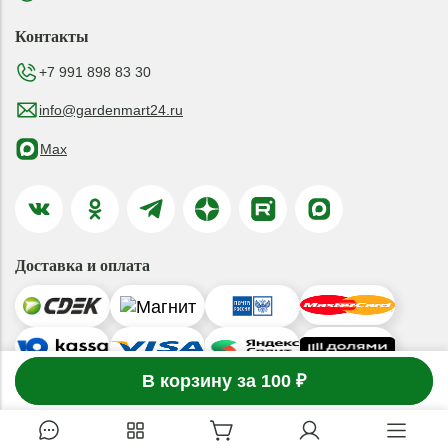
Контакты
+7 991 898 83 30
info@gardenmart24.ru
Max
Доставка и оплата
-
1
В корзину за 100 ₽
товар
в корзине
+
© 2019-2026 ООО «ГАРДЕНМАРТ24»