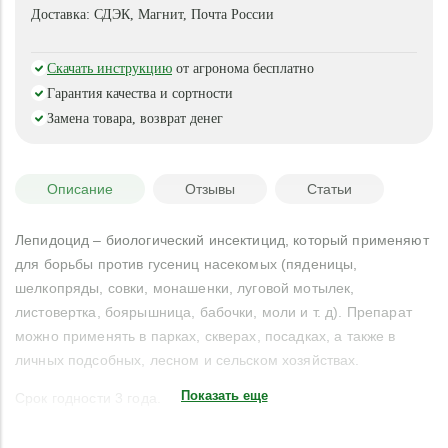
Доставка:
СДЭК, Магнит, Почта России
Скачать инструкцию
от агронома бесплатно
Гарантия качества и сортности
Замена товара, возврат денег
Описание
Отзывы
Статьи
Лепидоцид – биологический инсектицид, который применяют
для борьбы против гусениц насекомых (пяденицы,
шелкопряды, совки, монашенки, луговой мотылек,
листовертка, боярышница, бабочки, моли и т. д). Препарат
можно применять в парках, скверах, посадках, а также в
личных подсобных, лесном и сельском хозяйствах.
Показать еще
Срок годности 3 года.