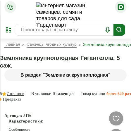
=
ОФОРМИТЬ
ЗАБРОНИРОВАТЬ
ПРЕДЗАКАЗ
ЛУЧШЕЕ
Главная
Саженцы ягодных культур
Земляника крупноплодна
Земляника крупноплодная Гигантелла, 5
саж.
В раздел "Земляника крупноплодная"
5
7
отзывов
В упаковке:
5 саженцев
Товар купили
более 620 раз
Предзаказ
–35 °
-
Артикул: 5116
70
Характеристики:
%
Особенность