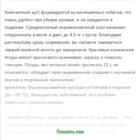
Компактный куст формируется из малошипных побегов, что
очень удобно при уборке урожая, и не нуждается в
подвязке. Среднеспелый неремонтантный сорт начинает
плодоносить в июле и дает до 4,5 кг с куста. Благодаря
растянутому сроку созревания, вы сможете лакомиться
свежей малиной вплоть до заморозков. Красивые конические
ягоды имеют красновато-оранжевую окраску и покрыты
глянцем. Плоды, вес которых может достигать 12 г, не
осыпаются, обладают ярко выраженным сладким с кислинкой
вкусом и подлинным малиновым
ароматом. Высокоурожайная культура устойчива к морозам
(до –35 °C), большинству заболеваний, без проблем
переносит транспортировку.
Свежая с йогуртом, в виде джема на тосте на завтрак… Эта
малина прекрасно хранится в свежем виде, подходит для
Показать еще
всех видов переработки, включая сушку и заморозку.