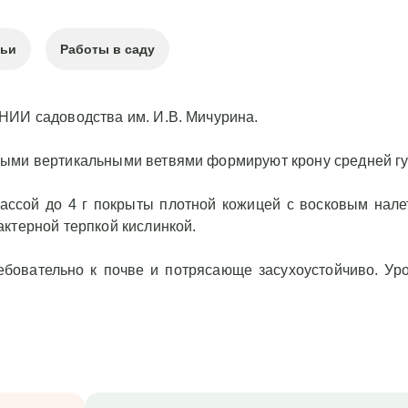
тьи
Работы в саду
НИИ садоводства им. И.В. Мичурина.
пыми вертикальными ветвями формируют крону средней г
ассой до 4 г покрыты плотной кожицей с восковым нале
актерной терпкой кислинкой.
ебовательно к почве и потрясающе засухоустойчиво. Уро