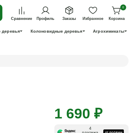
ДЛЯ ТЕХ, КТО УСПЕЕТ!
0
+7 991 898 83 30
Сравнение
Профиль
Заказы
Избранное
Корзина
 деревья
Колоновидные деревья
Агрохимикаты
1 690 ₽
4
платежа