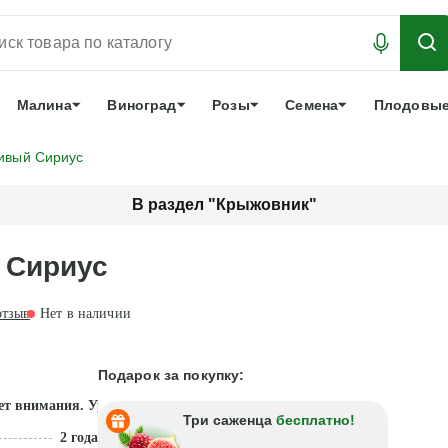
АБРОНИРОВАТЬ
ЛУЧШЕЕ
арочный сертификат
О нас
Еще
Малина
Виноград
Розы
Семена
Плодовые
ивый Сириус
В раздел "Крыжовник"
 Сириус
тзыв
Нет в наличии
Подарок за покупку:
ет внимания. Урожай без ухода
Три саженца
бесплатно!
2 года