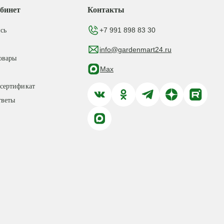
бинет
Контакты
+7 991 898 83 30
сь
info@gardenmart24.ru
овары
Max
сертификат
тветы