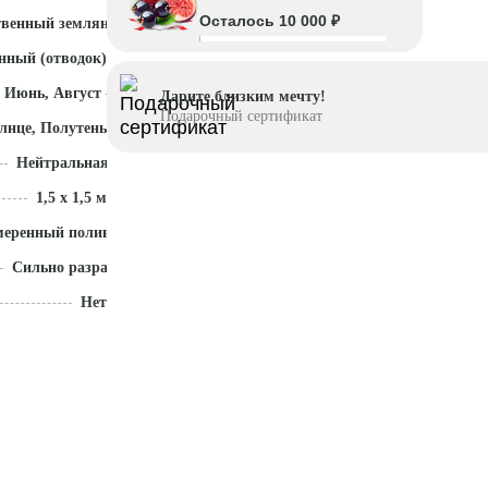
Осталось 10 000 ₽
твенный земляной ком
нный (отводок)
 Июнь, Август - Октябрь
Дарите близким мечту!
Подарочный сертификат
лнце, Полутень
Нейтральная (5,5 - 7)
1,5 x 1,5 м
меренный полив
Сильно разрастается
Нет