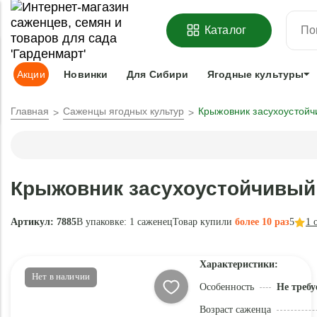
ОФОРМИТЬ
ПРЕДЗАКАЗ
=
З
Каталог
Адрес доставки:
Москва
Доставка и оплата
Гарантии
Под
Акции
Новинки
Для Сибири
Ягодные культуры
Главная
Саженцы ягодных культур
Крыжовник засухоустойч
Крыжовник засухоустойчивый
Артикул: 7885
В упаковке:
1 саженец
Товар купили
более 10 раз
5
1
о
Характеристики:
Нет в наличии
Особенность
Не требу
Возраст саженца