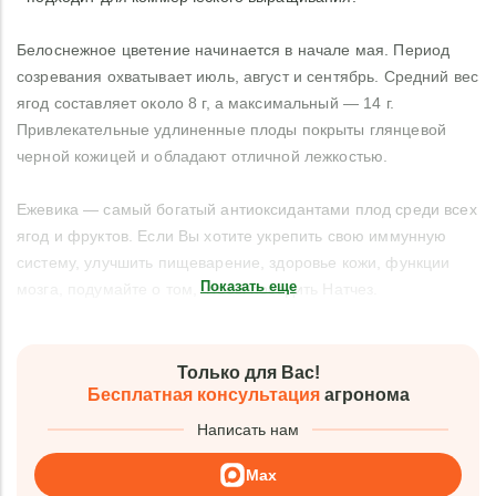
Белоснежное цветение начинается в начале мая. Период
созревания охватывает июль, август и сентябрь. Средний вес
ягод составляет около 8 г, а максимальный — 14 г.
Привлекательные удлиненные плоды покрыты глянцевой
черной кожицей и обладают отличной лежкостью.
Ежевика — самый богатый антиоксидантами плод среди всех
ягод и фруктов. Если Вы хотите укрепить свою иммунную
систему, улучшить пищеварение, здоровье кожи, функции
Показать еще
мозга, подумайте о том, чтобы посадить Натчез.
Только для Вас!
Бесплатная консультация
агронома
Написать нам
Max