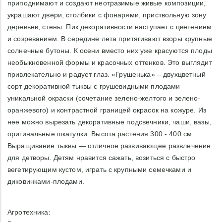
приподнимают и создают неотразимые живые композиции,
украшают двери, столбики с фонарями, приствольную зону
деревьев, стены. Пик декоративности наступает с цветением
и созреванием. В середине лета притягивают взоры крупные
солнечные бутоны. К осени вместо них уже красуются плоды
необыкновенной формы и красочных оттенков. Это выглядит
привлекательно и радует глаз. «Грушенька» – двухцветный
сорт декоративной тыквы с грушевидными плодами
уникальной окраски (сочетание зелено-желтого и зелено-
оранжевого) и контрастной границей окрасок на кожуре. Из
нее можно вырезать декоративные подсвечники, чаши, вазы,
оригинальные шкатулки. Высота растения 300 - 400 см.
Выращивание тыквы — отличное развивающее развлечение
для детворы. Детям нравится сажать, возиться с быстро
вегетирующим кустом, играть с крупными семечками и
диковинками-плодами.
Агротехника: