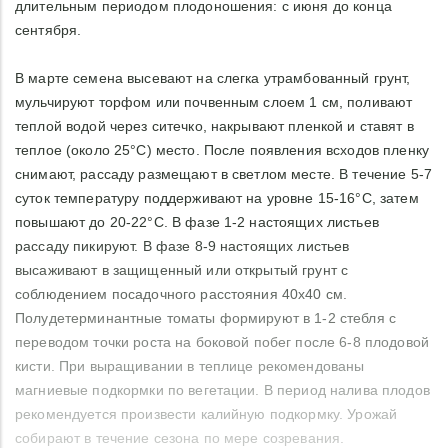
длительным периодом плодоношения: с июня до конца
сентября.
В марте семена высевают на слегка утрамбованный грунт,
мульчируют торфом или почвенным слоем 1 см, поливают
теплой водой через ситечко, накрывают пленкой и ставят в
теплое (около 25°С) место. После появления всходов пленку
снимают, рассаду размещают в светлом месте. В течение 5-7
суток температуру поддерживают на уровне 15-16°С, затем
повышают до 20-22°С. В фазе 1-2 настоящих листьев
рассаду пикируют. В фазе 8-9 настоящих листьев
высаживают в защищенный или открытый грунт с
соблюдением посадочного расстояния 40х40 см.
Полудетерминантные томаты формируют в 1-2 стебля с
переводом точки роста на боковой побег после 6-8 плодовой
кисти. При выращивании в теплице рекомендованы
магниевые подкормки по вегетации. В период налива плодов
рекомендуется произвести калийную подкормку. Урожай
собирают в течение сезона по мере созревания.