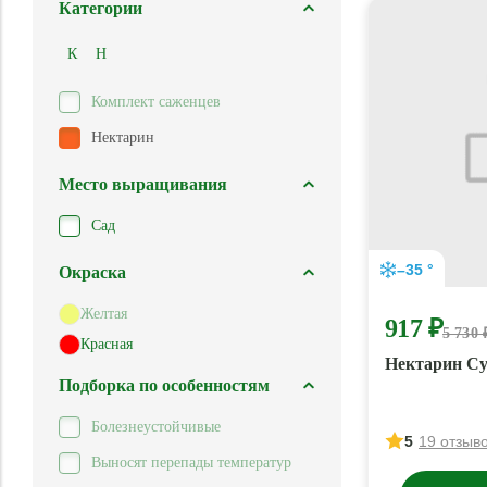
Категории
К
Н
Комплект саженцев
Нектарин
Место выращивания
Сад
–35 °
Окраска
Желтая
917 ₽
5 730 
Красная
Нектарин С
Подборка по особенностям
Болезнеустойчивые
5
19 отзыв
Выносят перепады температур