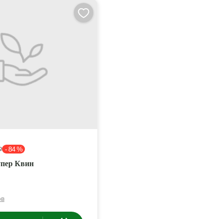
- 84 %
₽
упер Квин
ов