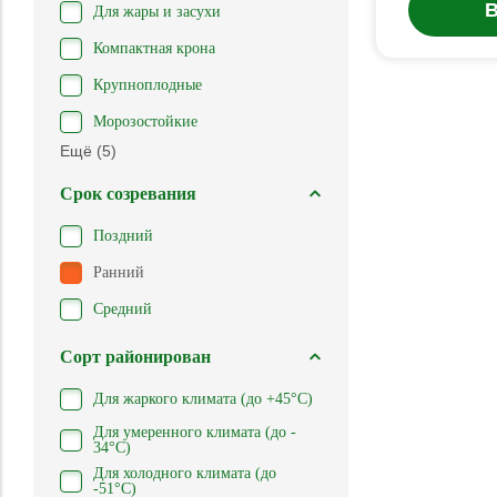
В
Для жары и засухи
Компактная крона
Крупноплодные
Морозостойкие
Ещё (5)
Срок созревания
Поздний
Ранний
Средний
Сорт районирован
Для жаркого климата (до +45°С)
Для умеренного климата (до -
34°С)
Для холодного климата (до
-51°С)