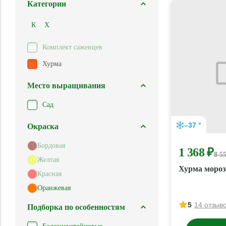
Категории
К
Х
Комплект саженцев
Хурма
Место выращивания
Сад
–37 °
Окраска
Бордовая
1 368 ₽
8 5
Желтая
Хурма мороз
Красная
Оранжевая
5
14 отзыв
Подборка по особенностям