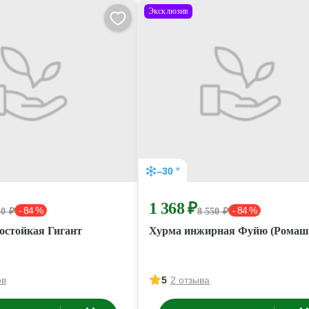
Эксклюзив
–30 °
1 368 ₽
- 84 %
- 84 %
50 ₽
8 550 ₽
остойкая Гигант
Хурма инжирная Фуйю (Ромаш
ов
5
2 отзыва