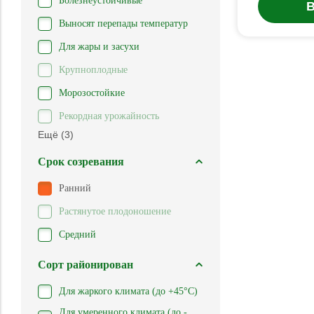
Болезнеустойчивые
В
Выносят перепады температур
Для жары и засухи
Крупноплодные
Морозостойкие
Рекордная урожайность
Ещё (3)
Срок созревания
Ранний
Растянутое плодоношение
Средний
Сорт районирован
Для жаркого климата (до +45°С)
Для умеренного климата (до -