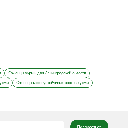
и
Саженцы хурмы для Ленинградской области
хурмы
Саженцы моозоустойчивых сортов хурмы