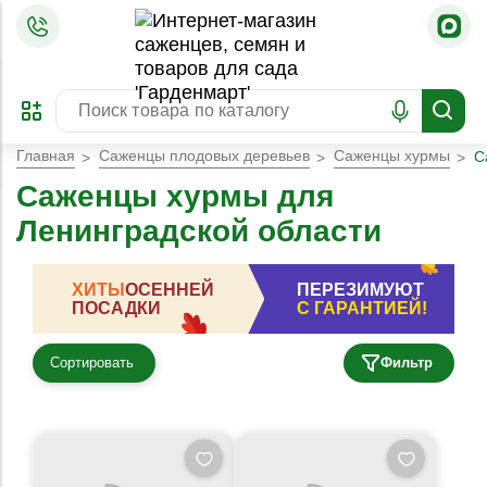
=
ОФОРМИТЬ
ЗАБРОНИРОВАТЬ
ПРЕДЗАКАЗ
ЛУЧШЕЕ
Главная
Саженцы плодовых деревьев
Саженцы хурмы
С
Саженцы хурмы для
Ленинградской области
ХИТЫ
ОСЕННЕЙ
ПЕРЕЗИМУЮТ
ПОСАДКИ
С ГАРАНТИЕЙ!
Сортировать
Фильтр