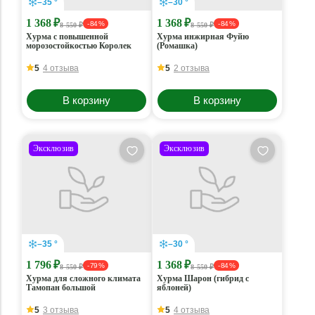
–35 °
–30 °
1 368 ₽
1 368 ₽
- 84 %
- 84 %
8 550 ₽
8 550 ₽
Хурма с повышенной
Хурма инжирная Фуйю
морозостойкостью Королек
(Ромашка)
5
4 отзыва
5
2 отзыва
В корзину
В корзину
Эксклюзив
Эксклюзив
–35 °
–30 °
1 796 ₽
1 368 ₽
- 79 %
- 84 %
8 550 ₽
8 550 ₽
Хурма для сложного климата
Хурма Шарон (гибрид с
Тамопан большой
яблоней)
5
3 отзыва
5
4 отзыва