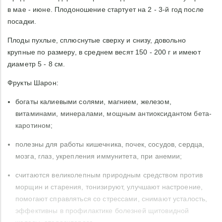
в мае - июне. Плодоношение стартует на 2 - 3-й год после
посадки.
Плоды пухлые, сплюснутые сверху и снизу, довольно
крупные по размеру, в среднем весят 150 - 200 г и имеют
диаметр 5 - 8 см.
Фрукты Шарон:
богаты калиевыми солями, магнием, железом,
витаминами, минералами, мощным антиоксидантом бета-
каротином;
полезны для работы кишечника, почек, сосудов, сердца,
мозга, глаз, укрепления иммунитета, при анемии;
считаются великолепным природным средством против
морщин и старения, тонизируют, улучшают настроение,
помогают справляться со стрессами, снимают усталость,
эффективны в профилактике болезней щитовидной