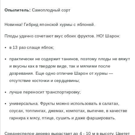
Опылитель:
Самоплодный сорт
Новинка! Гибрид японской хурмы с яблоней.
Плоды удачно сочетают вкус обоих фруктов. НО! Шарон:
в 13 раз слаще яблок;
практически не содержит танинов, поэтому плоды не вяжут
и вкусны как в твердом виде, так и мягкими после
дозревания. Еще одно отличие Шарон от хурмы —
отсутствие косточки и сердцевины;
лучше переносит транспортировку;
универсальна. Фрукты можно использовать в салатах,
соусах, топпингах, джемах, компотах, выпечке, в качестве
гарнира к мясу, птице, сушить и даже фаршировать.
Среднеспелое дерево вырастает до 4 - 10 м в высоту. Цветет