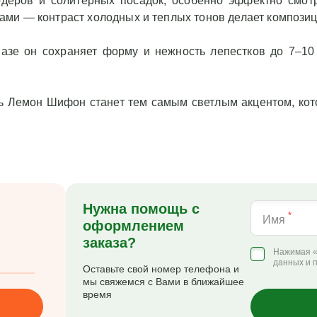
деров и солитерных посадок; особенно эффектно смот
ми — контраст холодных и теплых тонов делает компози
вазе он сохраняет форму и нежность лепестков до 7–1
ть Лемон Шифон станет тем самым светлым акцентом, кот
Нужна помощь с
*
Имя
оформлением
заказа?
Нажимая «
данных и 
Оставьте свой номер телефона и
мы свяжемся с Вами в ближайшее
время