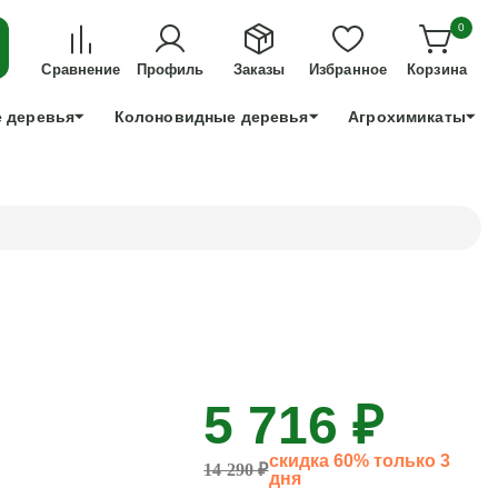
ДЛЯ ТЕХ, КТО УСПЕЕТ!
0
+7 991 898 83 30
Сравнение
Профиль
Заказы
Избранное
Корзина
 деревья
Колоновидные деревья
Агрохимикаты
5 716 ₽
скидка 60% только 3
14 290 ₽
дня