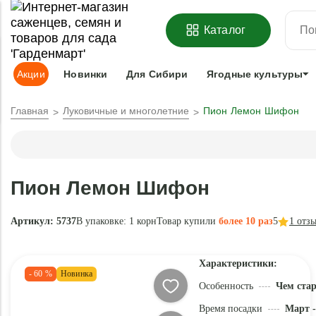
ОФОРМИТЬ
ПРЕДЗАКАЗ
=
З
Каталог
Адрес доставки:
Москва
Доставка и оплата
Гарантии
Под
Акции
Новинки
Для Сибири
Ягодные культуры
Главная
Луковичные и многолетние
Пион Лемон Шифон
Пион Лемон Шифон
Артикул: 5737
В упаковке:
1 корн
Товар купили
более 10 раз
5
1
отз
Характеристики:
- 60 %
Новинка
Особенность
Чем ста
Время посадки
Март -