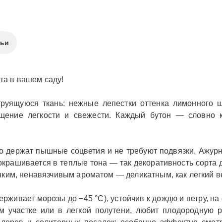
тьи
а в вашем саду!
руящуюся ткань: нежные лепестки оттенка лимонного 
щение легкости и свежести. Каждый бутон — словно к
о держат пышные соцветия и не требуют подвязки. Ажурн
 окрашивается в теплые тона — так декоративность сорта 
нким, ненавязчивым ароматом — деликатным, как легкий в
живает морозы до −45 °C), устойчив к дождю и ветру, на
ом участке или в легкой полутени, любит плодородную