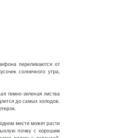
шифона переливаются от
усочек солнечного утра,
ая темно‑зеленая листва
длится до самых холодов.
етерок.
 одном месте может расти
 рыхлую почву с хорошим