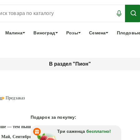
АБРОНИРОВАТЬ
ЛУЧШЕЕ
арочный сертификат
О нас
Еще
Малина
Виноград
Розы
Семена
Плодовые
В раздел "Пион"
ыв
Предзаказ
Подарок за покупку:
рше — тем пышнее
Три саженца
бесплатно!
 Май, Сентябрь - Октябрь