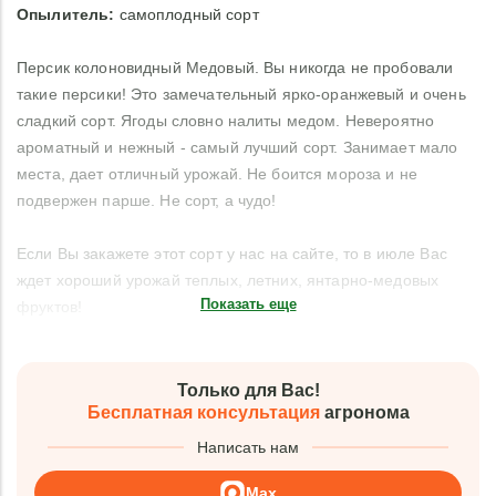
Опылитель
:
самоплодный сорт
Персик колоновидный Медовый. Вы никогда не пробовали
такие персики! Это замечательный ярко-оранжевый и очень
сладкий сорт. Ягоды словно налиты медом. Невероятно
ароматный и нежный - самый лучший сорт. Занимает мало
места, дает отличный урожай. Не боится мороза и не
подвержен парше. Не сорт, а чудо!
Если Вы закажете этот сорт у нас на сайте, то в июле Вас
ждет хороший урожай теплых, летних, янтарно-медовых
Показать еще
фруктов!
Только для Вас!
Бесплатная консультация
агронома
Написать нам
Max