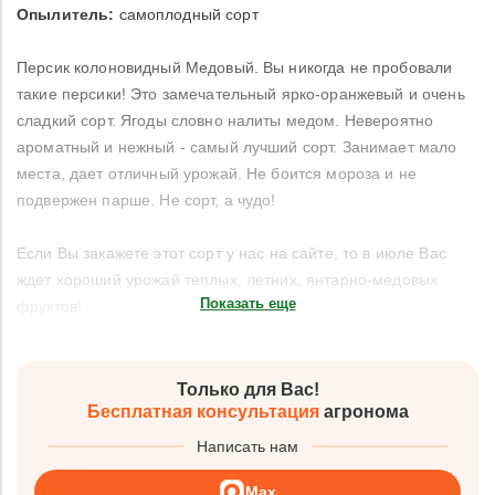
Опылитель
:
самоплодный сорт
Персик колоновидный Медовый. Вы никогда не пробовали
такие персики! Это замечательный ярко-оранжевый и очень
сладкий сорт. Ягоды словно налиты медом. Невероятно
ароматный и нежный - самый лучший сорт. Занимает мало
места, дает отличный урожай. Не боится мороза и не
подвержен парше. Не сорт, а чудо!
Если Вы закажете этот сорт у нас на сайте, то в июле Вас
ждет хороший урожай теплых, летних, янтарно-медовых
Показать еще
фруктов!
Только для Вас!
Бесплатная консультация
агронома
Написать нам
Max